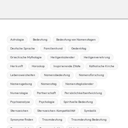
Astrologie
Bedeutung
Bedeutung von Namenstagen
Deutsche Sprache
Familienhund
Gedenktag
Griechische Mythologie
Heiligenkalender
Heiligenverehrung
Herkunft
Horoskop
Inspirierende Zitate
Katholische Kirche
Lebensweisheiten
Namensbedeutung
Namensforschung
Namensgebung
Namenstag
Namenstagkalender
Numerologie
Partnerschaft
Persönlichkeitsentwicklung
Psychoanalyse
Psychologie
Spirituelle Bedeutung
Sternzeichen
Sternzeichen-Kompatibilität
Symbolik
Synonyme finden
Traumdeutung
Traumdeutung Bedeutung