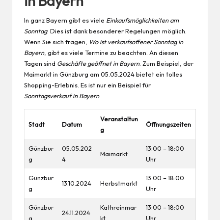
in Bayern
In ganz Bayern gibt es viele
Einkaufsmöglichkeiten am
Sonntag
. Dies ist dank besonderer Regelungen möglich.
Wenn Sie sich fragen,
Wo ist verkaufsoffener Sonntag in
Bayern
, gibt es viele Termine zu beachten. An diesen
Tagen sind
Geschäfte geöffnet in Bayern
. Zum Beispiel, der
Maimarkt in Günzburg am 05.05.2024 bietet ein tolles
Shopping-Erlebnis. Es ist nur ein Beispiel für
Sonntagsverkauf in Bayern
.
Veranstaltun
Stadt
Datum
Öffnungszeiten
g
Günzbur
05.05.202
13:00 – 18:00
Maimarkt
g
4
Uhr
Günzbur
13:00 – 18:00
13.10.2024
Herbstmarkt
g
Uhr
Günzbur
Kathreinmar
13:00 – 18:00
24.11.2024
g
kt
Uhr