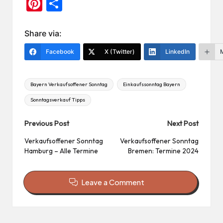
Pi
Te
nt
ile
er
n
Share via:
es
Facebook
X (Twitter)
LinkedIn
t
Tags:
Bayern Verkaufsoffener Sonntag
Einkaufssonntag Bayern
Sonntagsverkauf Tipps
Post
Previous Post
Next Post
navigation
Verkaufsoffener Sonntag
Verkaufsoffener Sonntag
Hamburg – Alle Termine
Bremen: Termine 2024
Leave a Comment