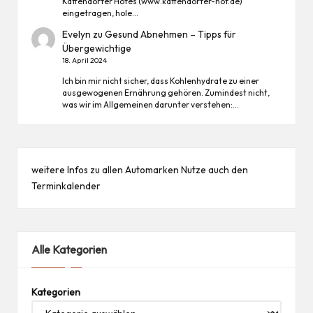
Kattendorfer Hofes (www.kattendorfer-hof.de)
eingetragen, hole…
Evelyn
zu
Gesund Abnehmen – Tipps für
Übergewichtige
18. April 2024
Ich bin mir nicht sicher, dass Kohlenhydrate zu einer
ausgewogenen Ernährung gehören. Zumindest nicht,
was wir im Allgemeinen darunter verstehen:…
weitere Infos zu allen
Automarken
Nutze auch den
Terminkalender
Alle Kategorien
Kategorien