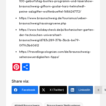
100-geburtstag-buntes-programm-und-lasershow-
braunschweig-gifhorn-goslar-harz-helmstedt-
peine-salzgitter-wolfenbuettel-1686247172/
https://www.braunschweig.de/tourismus/ueber-
braunschweig/rausinsgruene.php
https://www.holidaycheck.de/pi/botanischer-garten-
der-technischen-universitaet-
braunschweig/d783c289-371b-3bcb-be79-
0f7fc3b60612
https://travellingcolognian.com/de/braunschweig-
sehenswuerdigkeiten-tipps/
Pi
Te
nt
ile
er
n
Share via:
es
Facebook
X (Twitter)
LinkedIn
t
Tags:
Altstadt Braunschweig
Braunschweig Stadtrundgang