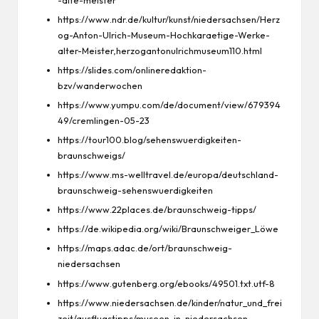
https://www.ndr.de/kultur/kunst/niedersachsen/Herz
og-Anton-Ulrich-Museum-Hochkaraetige-Werke-
alter-Meister,herzogantonulrichmuseum110.html
https://slides.com/onlineredaktion-
bzv/wanderwochen
https://www.yumpu.com/de/document/view/679394
49/cremlingen-05-23
https://tour100.blog/sehenswuerdigkeiten-
braunschweigs/
https://www.ms-welltravel.de/europa/deutschland-
braunschweig-sehenswuerdigkeiten
https://www.22places.de/braunschweig-tipps/
https://de.wikipedia.org/wiki/Braunschweiger_Löwe
https://maps.adac.de/ort/braunschweig-
niedersachsen
https://www.gutenberg.org/ebooks/49501.txt.utf-8
https://www.niedersachsen.de/kinder/natur_und_frei
zeit/ausflugstipps/museen-in-niedersachsen-