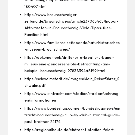
180407.html
https://www.braunschweiger-
zeitung.de/braunschweig/article237065465/Indoor-
Aktivitaeten-in-Braunschweig-Viele-Tipps-fuer-
Familien.html
https://www.familienreisefieber.de/naturhistorisches
-museum-braunschweig/
https://dokumen.pub/dritte-orte-kreativ-urbaner-
milieus-eine-gendersensible-betrachtung-am-
beispiel-braunschweig-9783839448199.html
https://schwalmstadt.de/images/klein_Reiseführer_S
chwalm.pdf
https://www.eintracht.com/stadion/stadionfuehrung
en/informationen
https://www.bundesliga.com/en/bundesliga/news/ein
tracht-braunschweig-club-by-club-historical-guide-
paul-breitner-24174
https://regionalheute.de/eintracht-stadion-feiert-