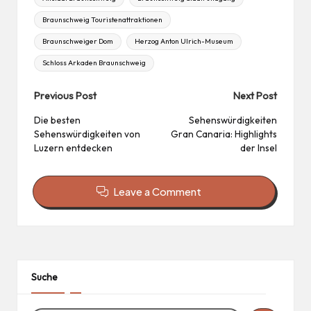
Braunschweig Touristenattraktionen
Braunschweiger Dom
Herzog Anton Ulrich-Museum
Schloss Arkaden Braunschweig
Post
Previous Post
Next Post
navigation
Die besten
Sehenswürdigkeiten
Sehenswürdigkeiten von
Gran Canaria: Highlights
Luzern entdecken
der Insel
Leave a Comment
Suche