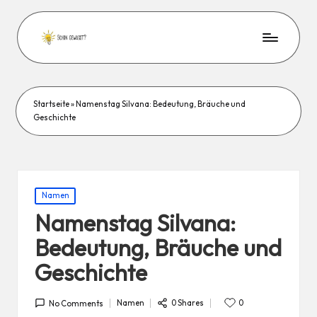
Startseite
»
Namenstag Silvana: Bedeutung, Bräuche und
Geschichte
Posted
Namen
in
Namenstag Silvana:
Bedeutung, Bräuche und
Geschichte
0 Shares
Namen
0
No Comments
Posted
in