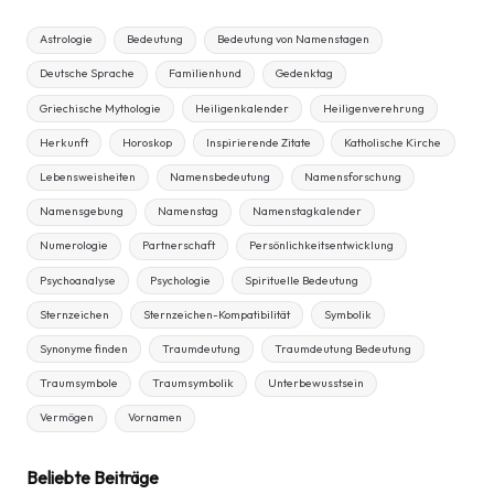
Astrologie
Bedeutung
Bedeutung von Namenstagen
Deutsche Sprache
Familienhund
Gedenktag
Griechische Mythologie
Heiligenkalender
Heiligenverehrung
Herkunft
Horoskop
Inspirierende Zitate
Katholische Kirche
Lebensweisheiten
Namensbedeutung
Namensforschung
Namensgebung
Namenstag
Namenstagkalender
Numerologie
Partnerschaft
Persönlichkeitsentwicklung
Psychoanalyse
Psychologie
Spirituelle Bedeutung
Sternzeichen
Sternzeichen-Kompatibilität
Symbolik
Synonyme finden
Traumdeutung
Traumdeutung Bedeutung
Traumsymbole
Traumsymbolik
Unterbewusstsein
Vermögen
Vornamen
Beliebte Beiträge