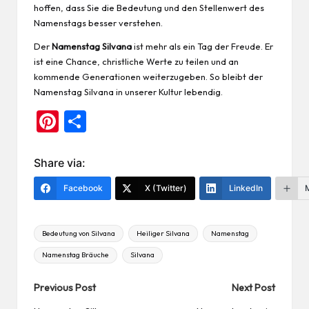
hoffen, dass Sie die Bedeutung und den Stellenwert des
Namenstags besser verstehen.
Der
Namenstag Silvana
ist mehr als ein Tag der Freude. Er
ist eine Chance, christliche Werte zu teilen und an
kommende Generationen weiterzugeben. So bleibt der
Namenstag Silvana in unserer Kultur lebendig.
Pi
Te
nt
ile
er
n
Share via:
es
Facebook
X (Twitter)
LinkedIn
t
Tags:
Bedeutung von Silvana
Heiliger Silvana
Namenstag
Namenstag Bräuche
Silvana
Post
Previous Post
Next Post