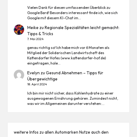
Vielen Dank für diesen umfassenden Überblick zu
Google Bard! Besonders interessant finde ich, wie sich
Google mit diesem KI-Chat im…
Meike
zu
Regionale Spezialitäten leicht gemacht:
Tipps & Tricks
7. Mai 2024
genau richtig so! Ich habe mich vor 6 Monaten als
Mitglied der Solidarischen Landwirtschaft des
Kattendorfer Hofes (www.kattendorfer-hof.de)
eingetragen, hole…
Evelyn
zu
Gesund Abnehmen – Tipps für
Übergewichtige
18. April 2024
Ich bin mir nicht sicher, dass Kohlenhydrate zu einer
ausgewogenen Ernährung gehören. Zumindest nicht,
was wir im Allgemeinen darunter verstehen:…
weitere Infos zu allen
Automarken
Nutze auch den