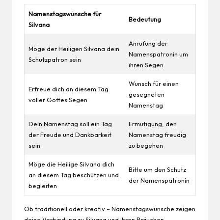
Namenstagswünsche für
Bedeutung
Silvana
Anrufung der
Möge der Heiligen Silvana dein
Namenspatronin um
Schutzpatron sein
ihren Segen
Wunsch für einen
Erfreue dich an diesem Tag
gesegneten
voller Gottes Segen
Namenstag
Dein Namenstag soll ein Tag
Ermutigung, den
der Freude und Dankbarkeit
Namenstag freudig
sein
zu begehen
Möge die Heilige Silvana dich
Bitte um den Schutz
an diesem Tag beschützen und
der Namenspatronin
begleiten
Ob traditionell oder kreativ – Namenstagswünsche zeigen
deine Verbindung zu Silvana und ihren Bräuchen.