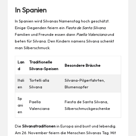
In Spanien
In Spanien wird Silvanas Namenstag hoch geschätzt.
Einige Gegenden feiern ein
Fiesta de Santa Silvana
.
Familien und Freunde essen dann
Paella Valenciana
und
beten für Silvana. Den Kindern namens Silvana schenkt
man Silberschmuck.
Lan
Traditionelle
Besondere Bräuche
d
Silvana-Speisen
Itali
Tortelli alla
Silvana-Pilgerfahrten,
en
Silvana
Blumenopfer
Sp
Paella
Fiesta de Santa Silvana,
ani
Valenciana
Silberschmuckgeschenke
en
Die
Silvanatraditionen
in Europa sind bunt und lebendig.
Am 26. November feiern die Menschen Silvanas Tag. Mit