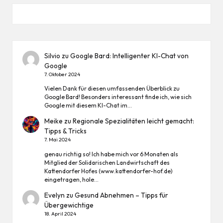
Silvio
zu
Google Bard: Intelligenter KI-Chat von
Google
7. Oktober 2024
Vielen Dank für diesen umfassenden Überblick zu
Google Bard! Besonders interessant finde ich, wie sich
Google mit diesem KI-Chat im…
Meike
zu
Regionale Spezialitäten leicht gemacht:
Tipps & Tricks
7. Mai 2024
genau richtig so! Ich habe mich vor 6 Monaten als
Mitglied der Solidarischen Landwirtschaft des
Kattendorfer Hofes (www.kattendorfer-hof.de)
eingetragen, hole…
Evelyn
zu
Gesund Abnehmen – Tipps für
Übergewichtige
18. April 2024