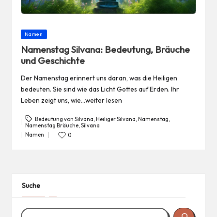
Posted
Namen
in
Namenstag Silvana: Bedeutung, Bräuche
und Geschichte
Der Namenstag erinnert uns daran, was die Heiligen
bedeuten. Sie sind wie das Licht Gottes auf Erden. Ihr
Leben zeigt uns, wie…weiter lesen
Bedeutung von Silvana
,
Heiliger Silvana
,
Namenstag
,
Namenstag Bräuche
,
Silvana
Tags:
Namen
0
Posted
in
Suche