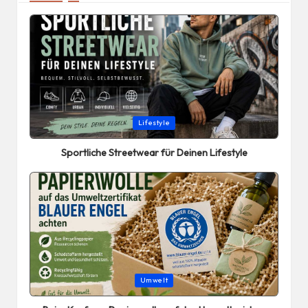
Posted
Lifestyle
in
Sportliche Streetwear für Deinen Lifestyle
Posted
Umwelt
in