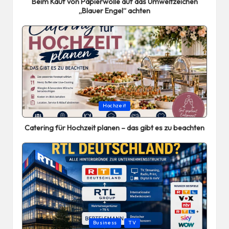
Beim Kauf von Papierwolle auf das Umweltzeichen
„Blauer Engel“ achten
Posted
Hochzeit
in
Catering für Hochzeit planen – das gibt es zu beachten
Posted
Business
TV