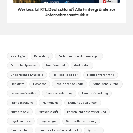
in
Wer besitzt RTL Deutschland? Alle Hintergründe zur
Unternehmensstruktur
Astrologie
Bedeutung
Bedeutung von Namenstagen
Deutsche Sprache
Familienhund
Gedenktag
Griechische Mythologie
Heiligenkalender
Heiligenverehrung
Herkunft
Horoskop
Inspirierende Zitate
Katholische Kirche
Lebensweisheiten
Namensbedeutung
Namensforschung
Namensgebung
Namenstag
Namenstagkalender
Numerologie
Partnerschaft
Persönlichkeitsentwicklung
Psychoanalyse
Psychologie
Spirituelle Bedeutung
Sternzeichen
Sternzeichen-Kompatibilität
Symbolik