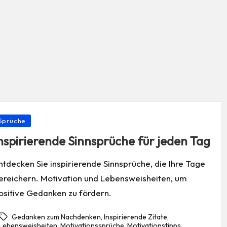
osted
Sprüche
nspirierende Sinnsprüche für jeden Tag
ntdecken Sie inspirierende Sinnsprüche, die Ihre Tage
ereichern. Motivation und Lebensweisheiten, um
ositive Gedanken zu fördern.
Gedanken zum Nachdenken
,
Inspirierende Zitate
,
Lebensweisheiten
,
Motivationssprüche
,
Motivationstipps
,