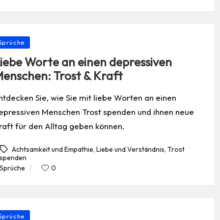
in
osted
Sprüche
iebe Worte an einen depressiven
enschen: Trost & Kraft
ntdecken Sie, wie Sie mit liebe Worten an einen
epressiven Menschen Trost spenden und ihnen neue
raft für den Alltag geben können.
Achtsamkeit und Empathie
,
Liebe und Verständnis
,
Trost
spenden
gs:
Sprüche
0
Posted
in
osted
Sprüche