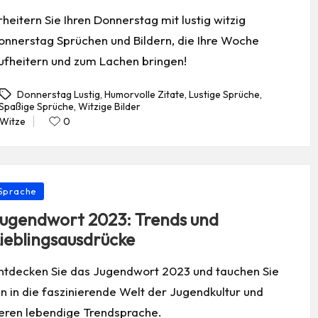
rheitern Sie Ihren Donnerstag mit lustig witzig
onnerstag Sprüchen und Bildern, die Ihre Woche
ufheitern und zum Lachen bringen!
Donnerstag Lustig
,
Humorvolle Zitate
,
Lustige Sprüche
,
Spaßige Sprüche
,
Witzige Bilder
gs:
Witze
0
Posted
in
osted
Sprache
ugendwort 2023: Trends und
ieblingsausdrücke
ntdecken Sie das Jugendwort 2023 und tauchen Sie
in in die faszinierende Welt der Jugendkultur und
eren lebendige Trendsprache.