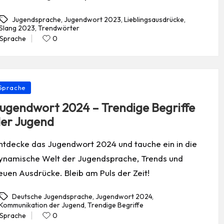
Jugendsprache
,
Jugendwort 2023
,
Lieblingsausdrücke
,
Slang 2023
,
Trendwörter
gs:
Sprache
0
Posted
in
osted
Sprache
ugendwort 2024 – Trendige Begriffe
er Jugend
ntdecke das Jugendwort 2024 und tauche ein in die
ynamische Welt der Jugendsprache, Trends und
euen Ausdrücke. Bleib am Puls der Zeit!
Deutsche Jugendsprache
,
Jugendwort 2024
,
Kommunikation der Jugend
,
Trendige Begriffe
gs:
Sprache
0
Posted