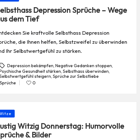
elbsthass Depression Sprüche – Wege
us dem Tief
ntdecken Sie kraftvolle Selbsthass Depression
prüche, die Ihnen helfen, Selbstzweifel zu überwinden
nd Ihr Selbstwertgefühl zu stärken.
Depression bekämpfen
,
Negative Gedanken stoppen
,
Psychische Gesundheit stärken
,
Selbsthass überwinden
,
gs:
Selbstwertgefühl steigern
,
Sprüche zur Selbstliebe
Sprüche
0
Posted
in
osted
Witze
ustig Witzig Donnerstag: Humorvolle
prüche & Bilder