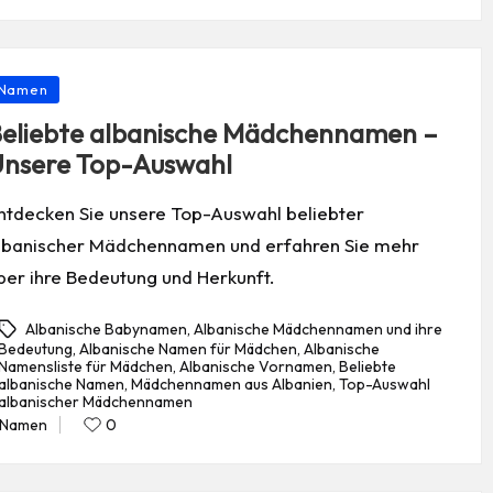
in
osted
Namen
eliebte albanische Mädchennamen –
nsere Top-Auswahl
ntdecken Sie unsere Top-Auswahl beliebter
lbanischer Mädchennamen und erfahren Sie mehr
ber ihre Bedeutung und Herkunft.
Albanische Babynamen
,
Albanische Mädchennamen und ihre
Bedeutung
,
Albanische Namen für Mädchen
,
Albanische
Namensliste für Mädchen
,
Albanische Vornamen
,
Beliebte
gs:
albanische Namen
,
Mädchennamen aus Albanien
,
Top-Auswahl
albanischer Mädchennamen
Namen
0
Posted
in