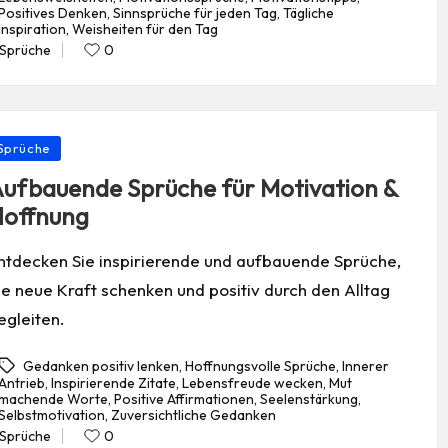
Positives Denken
,
Sinnsprüche für jeden Tag
,
Tägliche
gs:
Inspiration
,
Weisheiten für den Tag
Sprüche
0
Posted
in
osted
Sprüche
ufbauende Sprüche für Motivation &
offnung
ntdecken Sie inspirierende und aufbauende Sprüche,
ie neue Kraft schenken und positiv durch den Alltag
egleiten.
Gedanken positiv lenken
,
Hoffnungsvolle Sprüche
,
Innerer
Antrieb
,
Inspirierende Zitate
,
Lebensfreude wecken
,
Mut
machende Worte
,
Positive Affirmationen
,
Seelenstärkung
,
gs:
Selbstmotivation
,
Zuversichtliche Gedanken
Sprüche
0
Posted