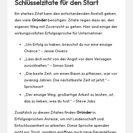
Schlüsselzitate für den Start
Ein starkes Zitat kann den entscheidenden Anstoß geben,
den viele
Gründer
benötigen. Zitate regen dazu an, den
eigenen Weg mit Zuversicht zu gehen. Hier sind einige der
wirkungsvollsten Erfolgssprüche für Unternehmer:
„Um Erfolg zu haben, brauchst du nur eine einzige
Chance.“ – Jesse Owens
„Lass dich nicht von der Angst vor dem Versagen
zurückhalten.“ – Simon Sinek
„Die beste Zeit, um einen Baum zu pflanzen, war vor
zwanzig Jahren. Die nächstbeste Zeit ist jetzt.“ –
Sprichwort
„Der einzige Weg, großartige
Arbeit
zu leisten, ist,
das zu lieben, was du tust.“ – Steve Jobs
Zusätzlich zu diesen Zitaten finden
Gründer
in
Erfolgssprüchen
Anreize, um mit Leidenschaft und
Entschlossenheit zu arbeiten. Diese Sprüche spenden
nicht nur Trost, sondern eröffnen auch neue Perspektiven.