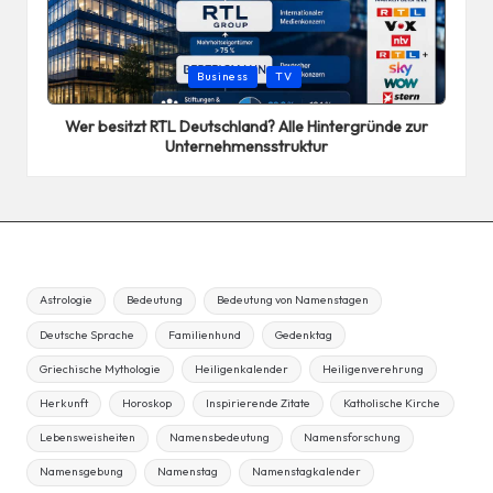
Posted
Business
TV
in
Wer besitzt RTL Deutschland? Alle Hintergründe zur
Unternehmensstruktur
Astrologie
Bedeutung
Bedeutung von Namenstagen
Deutsche Sprache
Familienhund
Gedenktag
Griechische Mythologie
Heiligenkalender
Heiligenverehrung
Herkunft
Horoskop
Inspirierende Zitate
Katholische Kirche
Lebensweisheiten
Namensbedeutung
Namensforschung
Namensgebung
Namenstag
Namenstagkalender