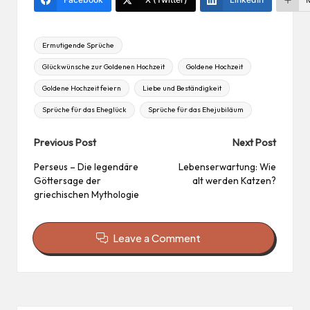
t
Tags:
Ermutigende Sprüche
Glückwünsche zur Goldenen Hochzeit
Goldene Hochzeit
Goldene Hochzeit feiern
Liebe und Beständigkeit
Sprüche für das Eheglück
Sprüche für das Ehejubiläum
Post
Previous Post
Next Post
navigation
Perseus – Die legendäre
Lebenserwartung: Wie
Göttersage der
alt werden Katzen?
griechischen Mythologie
Leave a Comment