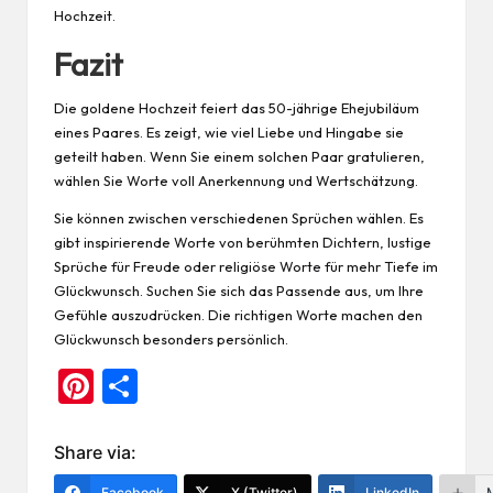
Hochzeit.
Fazit
Die goldene Hochzeit feiert das 50-jährige Ehejubiläum
eines Paares. Es zeigt, wie viel Liebe und Hingabe sie
geteilt haben. Wenn Sie einem solchen Paar gratulieren,
wählen Sie Worte voll Anerkennung und Wertschätzung.
Sie können zwischen verschiedenen Sprüchen wählen. Es
gibt inspirierende Worte von berühmten Dichtern, lustige
Sprüche für Freude oder religiöse Worte für mehr Tiefe im
Glückwunsch. Suchen Sie sich das Passende aus, um Ihre
Gefühle auszudrücken. Die richtigen Worte machen den
Glückwunsch besonders persönlich.
Pi
Te
nt
ile
er
n
Share via:
es
Facebook
X (Twitter)
LinkedIn