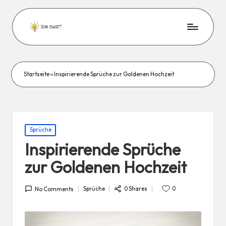
Startseite
»
Inspirierende Sprüche zur Goldenen Hochzeit
Posted
Sprüche
in
Inspirierende Sprüche
zur Goldenen Hochzeit
0 Shares
Sprüche
0
No Comments
Posted
in