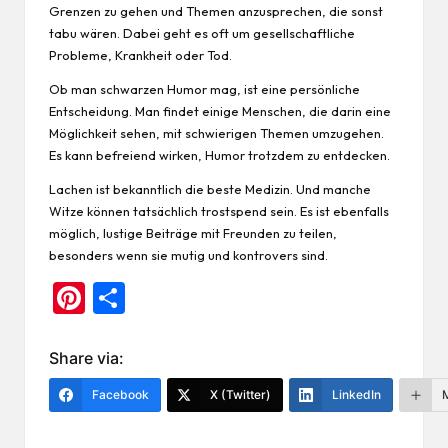
Grenzen zu gehen und Themen anzusprechen, die sonst
tabu wären. Dabei geht es oft um gesellschaftliche
Probleme, Krankheit oder Tod.
Ob man schwarzen Humor mag, ist eine persönliche
Entscheidung. Man findet einige Menschen, die darin eine
Möglichkeit sehen, mit schwierigen Themen umzugehen.
Es kann befreiend wirken, Humor trotzdem zu entdecken.
Lachen ist bekanntlich die beste
Medizin
. Und manche
Witze können tatsächlich trostspend sein. Es ist ebenfalls
möglich, lustige Beiträge mit Freunden zu teilen,
besonders wenn sie mutig und kontrovers sind.
Pi
Te
nt
ile
er
n
Share via:
es
Facebook
X (Twitter)
LinkedIn
t