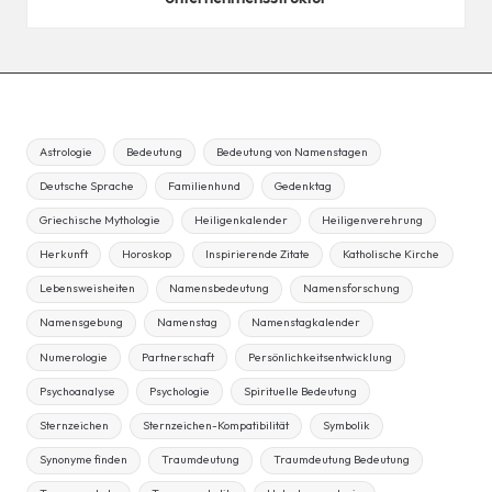
Astrologie
Bedeutung
Bedeutung von Namenstagen
Deutsche Sprache
Familienhund
Gedenktag
Griechische Mythologie
Heiligenkalender
Heiligenverehrung
Herkunft
Horoskop
Inspirierende Zitate
Katholische Kirche
Lebensweisheiten
Namensbedeutung
Namensforschung
Namensgebung
Namenstag
Namenstagkalender
Numerologie
Partnerschaft
Persönlichkeitsentwicklung
Psychoanalyse
Psychologie
Spirituelle Bedeutung
Sternzeichen
Sternzeichen-Kompatibilität
Symbolik
Synonyme finden
Traumdeutung
Traumdeutung Bedeutung