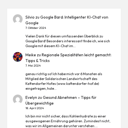
Silvio
zu
Google Bard: Intelligenter KI-Chat von
Google
7. Oktober 2024
Vielen Dank für diesen umfassenden Überblick zu
Google Bard! Besonders interessant finde ich, wie sich
Google mit diesem KI-Chat im…
Meike
zu
Regionale Spezialitäten leicht gemacht:
Tipps & Tricks
7. Mai 2024
genau richtig so! Ich habe mich vor 6 Monaten als
Mitglied der Solidarischen Landwirtschaft des
Kattendorfer Hofes (www.kattendorfer-hof.de)
eingetragen, hole…
Evelyn
zu
Gesund Abnehmen – Tipps für
Übergewichtige
18. April 2024
Ich bin mir nicht sicher, dass Kohlenhydrate zu einer
ausgewogenen Ernährung gehören. Zumindest nicht,
was wir im Allgemeinen darunter verstehen:…