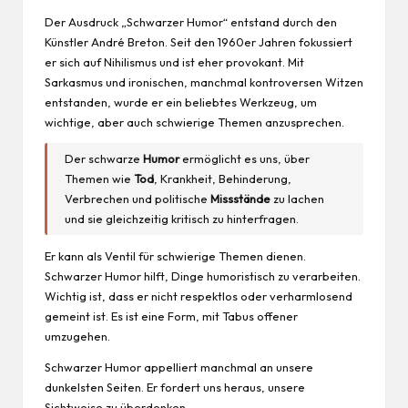
Der Ausdruck „Schwarzer Humor“ entstand durch den
Künstler André Breton. Seit den 1960er Jahren fokussiert
er sich auf Nihilismus und ist eher provokant. Mit
Sarkasmus und ironischen, manchmal kontroversen Witzen
entstanden, wurde er ein beliebtes Werkzeug, um
wichtige, aber auch schwierige Themen anzusprechen.
Der schwarze
Humor
ermöglicht es uns, über
Themen wie
Tod
, Krankheit, Behinderung,
Verbrechen und politische
Missstände
zu lachen
und sie gleichzeitig kritisch zu hinterfragen.
Er kann als Ventil für schwierige Themen dienen.
Schwarzer Humor hilft, Dinge humoristisch zu verarbeiten.
Wichtig ist, dass er nicht respektlos oder verharmlosend
gemeint ist. Es ist eine Form, mit Tabus offener
umzugehen.
Schwarzer Humor appelliert manchmal an unsere
dunkelsten Seiten. Er fordert uns heraus, unsere
Sichtweise zu überdenken.