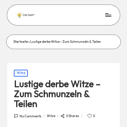
Startseite
»
Lustige derbe Witze – Zum Schmunzeln & Teilen
Posted
Witze
in
Lustige derbe Witze –
Zum Schmunzeln &
Teilen
0 Shares
Witze
0
No Comments
Posted
in