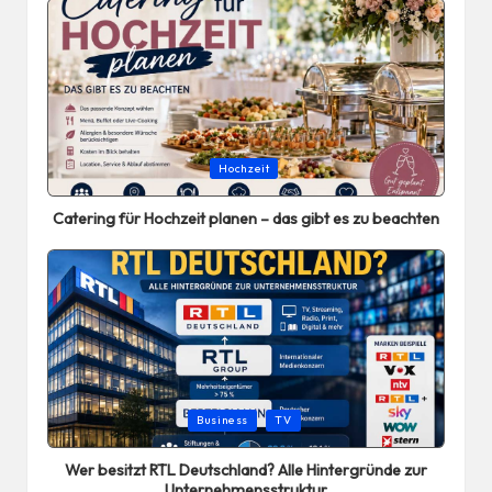
Posted
Hochzeit
in
Catering für Hochzeit planen – das gibt es zu beachten
Posted
Business
TV
in
Wer besitzt RTL Deutschland? Alle Hintergründe zur
Unternehmensstruktur