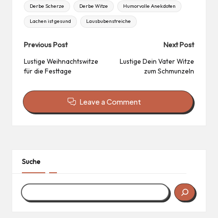
Tags:
Derbe Scherze
Derbe Witze
Humorvolle Anekdoten
Lachen ist gesund
Lausbubenstreiche
Post
Previous Post
Next Post
navigation
Lustige Weihnachtswitze
Lustige Dein Vater Witze
für die Festtage
zum Schmunzeln
Leave a Comment
Suche