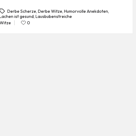
Derbe Scherze
,
Derbe Witze
,
Humorvolle Anekdoten
,
Lachen ist gesund
,
Lausbubenstreiche
gs:
Witze
0
Posted
in