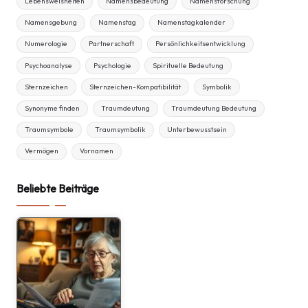
Lebensweisheiten
Namensbedeutung
Namensforschung
Namensgebung
Namenstag
Namenstagkalender
Numerologie
Partnerschaft
Persönlichkeitsentwicklung
Psychoanalyse
Psychologie
Spirituelle Bedeutung
Sternzeichen
Sternzeichen-Kompatibilität
Symbolik
Synonyme finden
Traumdeutung
Traumdeutung Bedeutung
Traumsymbole
Traumsymbolik
Unterbewusstsein
Vermögen
Vornamen
Beliebte Beiträge