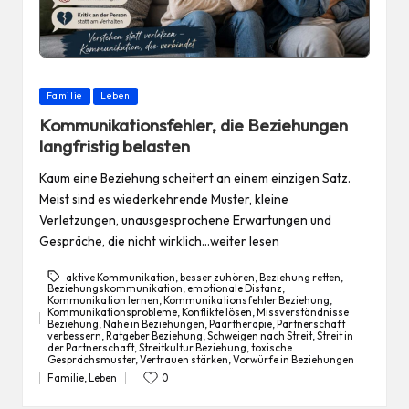
Posted
Familie
Leben
in
Kommunikationsfehler, die Beziehungen
langfristig belasten
Kaum eine Beziehung scheitert an einem einzigen Satz.
Meist sind es wiederkehrende Muster, kleine
Verletzungen, unausgesprochene Erwartungen und
Gespräche, die nicht wirklich…weiter lesen
aktive Kommunikation
,
besser zuhören
,
Beziehung retten
,
Beziehungskommunikation
,
emotionale Distanz
,
Kommunikation lernen
,
Kommunikationsfehler Beziehung
,
Kommunikationsprobleme
,
Konflikte lösen
,
Missverständnisse
Beziehung
,
Nähe in Beziehungen
,
Paartherapie
,
Partnerschaft
Tags:
verbessern
,
Ratgeber Beziehung
,
Schweigen nach Streit
,
Streit in
der Partnerschaft
,
Streitkultur Beziehung
,
toxische
Gesprächsmuster
,
Vertrauen stärken
,
Vorwürfe in Beziehungen
Familie
,
Leben
0
Posted
in