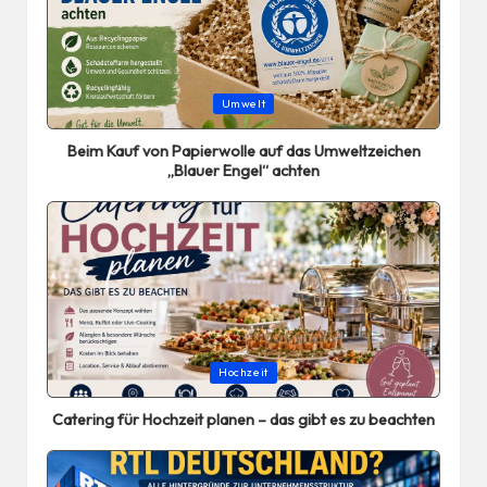
Posted
Umwelt
in
Beim Kauf von Papierwolle auf das Umweltzeichen
„Blauer Engel“ achten
Posted
Hochzeit
in
Catering für Hochzeit planen – das gibt es zu beachten