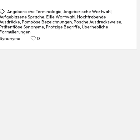
Angeberische Terminologie
,
Angeberische Wortwahl
,
Aufgeblasene Sprache
,
Eitle Wortwahl
,
Hochtrabende
Ausdrücke
,
Pompöse Bezeichnungen
,
Posche Ausdrucksweise
,
gs:
Prätentiöse Synonyme
,
Protzige Begriffe
,
Überhebliche
Formulierungen
Synonyme
0
Posted
in