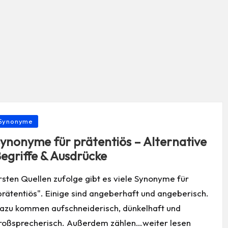
osted
Synonyme
ynonyme für prätentiös – Alternative
egriffe & Ausdrücke
rsten Quellen zufolge gibt es viele Synonyme für
prätentiös". Einige sind angeberhaft und angeberisch.
azu kommen aufschneiderisch, dünkelhaft und
roßsprecherisch. Außerdem zählen…weiter lesen