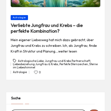
Posted
Astrologie
in
Verliebte Jungfrau und Krebs – die
perfekte Kombination?
Mein eigener Liebesweg hat mich dazu gebracht, über
Jungfrau und Krebs zu schreiben. Ich, als Jungfrau, finde
Kraft in Struktur und Planung.…weiter lesen
Astrologische Liebe
,
Jungfrau und Krebs Partnerschaft
,
Liebesbeziehung Jungfrau & Krebs
,
Perfekte Sternzeichen
,
Sterne
Tags:
im Liebeshimmel
Astrologie
0
Posted
in
Suche