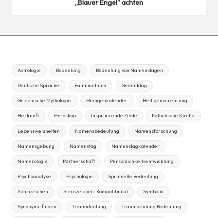
„Blauer Engel“ achten
Astrologie
Bedeutung
Bedeutung von Namenstagen
Deutsche Sprache
Familienhund
Gedenktag
Griechische Mythologie
Heiligenkalender
Heiligenverehrung
Herkunft
Horoskop
Inspirierende Zitate
Katholische Kirche
Lebensweisheiten
Namensbedeutung
Namensforschung
Namensgebung
Namenstag
Namenstagkalender
Numerologie
Partnerschaft
Persönlichkeitsentwicklung
Psychoanalyse
Psychologie
Spirituelle Bedeutung
Sternzeichen
Sternzeichen-Kompatibilität
Symbolik
Synonyme finden
Traumdeutung
Traumdeutung Bedeutung