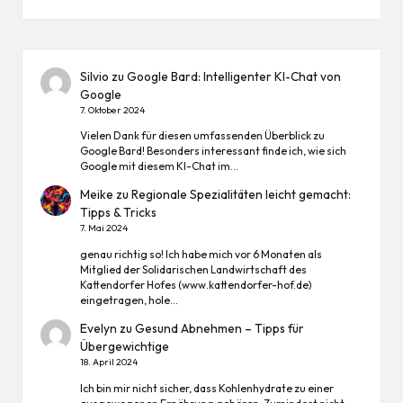
Silvio
zu
Google Bard: Intelligenter KI-Chat von
Google
7. Oktober 2024
Vielen Dank für diesen umfassenden Überblick zu
Google Bard! Besonders interessant finde ich, wie sich
Google mit diesem KI-Chat im…
Meike
zu
Regionale Spezialitäten leicht gemacht:
Tipps & Tricks
7. Mai 2024
genau richtig so! Ich habe mich vor 6 Monaten als
Mitglied der Solidarischen Landwirtschaft des
Kattendorfer Hofes (www.kattendorfer-hof.de)
eingetragen, hole…
Evelyn
zu
Gesund Abnehmen – Tipps für
Übergewichtige
18. April 2024
Ich bin mir nicht sicher, dass Kohlenhydrate zu einer