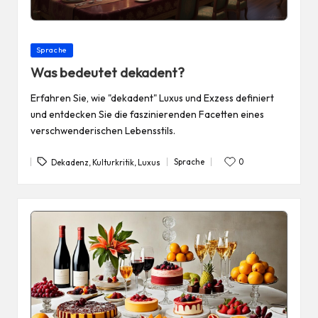
Posted
Sprache
in
Was bedeutet dekadent?
Erfahren Sie, wie "dekadent" Luxus und Exzess definiert
und entdecken Sie die faszinierenden Facetten eines
verschwenderischen Lebensstils.
Tags:
Sprache
0
Dekadenz
,
Kulturkritik
,
Luxus
Posted
in