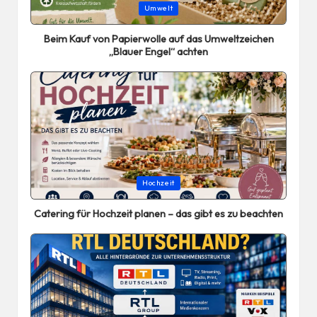
Posted
Umwelt
in
Beim Kauf von Papierwolle auf das Umweltzeichen
„Blauer Engel“ achten
Posted
Hochzeit
in
Catering für Hochzeit planen – das gibt es zu beachten