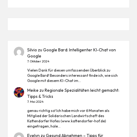
Silvio
zu
Google Bard: Intelligenter KI-Chat von
Google
7. Oktober 2024
Vielen Dank für diesen umfassenden Überblick zu
Google Bard! Besonders interessant finde ich, wie sich
Google mit diesem KI-Chat im…
Meike
zu
Regionale Spezialitäten leicht gemacht:
Tipps & Tricks
7. Mai 2024
genau richtig so! Ich habe mich vor 6 Monaten als
Mitglied der Solidarischen Landwirtschaft des
Kattendorfer Hofes (www.kattendorfer-hof.de)
eingetragen, hole…
Evelyn
zu
Gesund Abnehmen – Tipps für