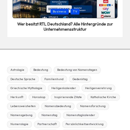
Posted
Business
TV
in
Wer besitzt RTL Deutschland? Alle Hintergründe zur
Unternehmensstruktur
Astrologie
Bedeutung
Bedeutung von Namenstagen
Deutsche Sprache
Familienhund
Gedenktag
Griechische Mythologie
Heiligenkalender
Heiligenverehrung
Herkunft
Horoskop
Inspirierende Zitate
Katholische Kirche
Lebensweisheiten
Namensbedeutung
Namensforschung
Namensgebung
Namenstag
Namenstagkalender
Numerologie
Partnerschaft
Persönlichkeitsentwicklung