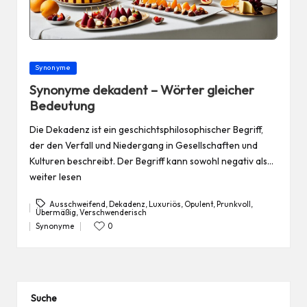
Posted
Synonyme
in
Synonyme dekadent – Wörter gleicher
Bedeutung
Die Dekadenz ist ein geschichtsphilosophischer Begriff,
der den Verfall und Niedergang in Gesellschaften und
Kulturen beschreibt. Der Begriff kann sowohl negativ als…
weiter lesen
Ausschweifend
,
Dekadenz
,
Luxuriös
,
Opulent
,
Prunkvoll
,
Übermäßig
,
Verschwenderisch
Tags:
Synonyme
0
Posted
in
Suche