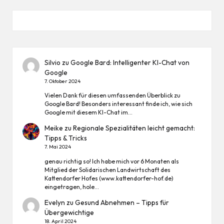
Silvio
zu
Google Bard: Intelligenter KI-Chat von
Google
7. Oktober 2024
Vielen Dank für diesen umfassenden Überblick zu
Google Bard! Besonders interessant finde ich, wie sich
Google mit diesem KI-Chat im…
Meike
zu
Regionale Spezialitäten leicht gemacht:
Tipps & Tricks
7. Mai 2024
genau richtig so! Ich habe mich vor 6 Monaten als
Mitglied der Solidarischen Landwirtschaft des
Kattendorfer Hofes (www.kattendorfer-hof.de)
eingetragen, hole…
Evelyn
zu
Gesund Abnehmen – Tipps für
Übergewichtige
18. April 2024