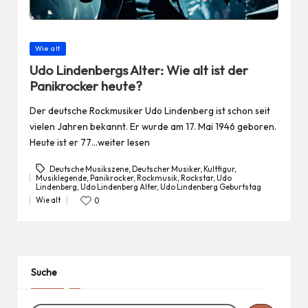
Posted
Wie alt
in
Udo Lindenbergs Alter: Wie alt ist der
Panikrocker heute?
Der deutsche Rockmusiker Udo Lindenberg ist schon seit
vielen Jahren bekannt. Er wurde am 17. Mai 1946 geboren.
Heute ist er 77…weiter lesen
Deutsche Musikszene
,
Deutscher Musiker
,
Kultfigur
,
Musiklegende
,
Panikrocker
,
Rockmusik
,
Rockstar
,
Udo
Tags:
Lindenberg
,
Udo Lindenberg Alter
,
Udo Lindenberg Geburtstag
Wie alt
0
Posted
in
Suche