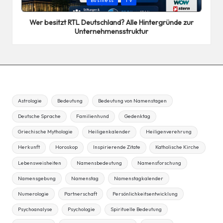
Business
TV
in
Wer besitzt RTL Deutschland? Alle Hintergründe zur
Unternehmensstruktur
Astrologie
Bedeutung
Bedeutung von Namenstagen
Deutsche Sprache
Familienhund
Gedenktag
Griechische Mythologie
Heiligenkalender
Heiligenverehrung
Herkunft
Horoskop
Inspirierende Zitate
Katholische Kirche
Lebensweisheiten
Namensbedeutung
Namensforschung
Namensgebung
Namenstag
Namenstagkalender
Numerologie
Partnerschaft
Persönlichkeitsentwicklung
Psychoanalyse
Psychologie
Spirituelle Bedeutung