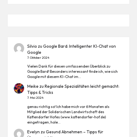
Silvio
zu
Google Bard: Intelligenter KI-Chat von
Google
7. Oktober 2024
Vielen Dank für diesen umfassenden Überblick zu
Google Bard! Besonders interessant finde ich, wie sich
Google mit diesem KI-Chat im…
Meike
zu
Regionale Spezialitäten leicht gemacht:
Tipps & Tricks
7. Mai 2024
genau richtig so! Ich habe mich vor 6 Monaten als
Mitglied der Solidarischen Landwirtschaft des
Kattendorfer Hofes (www.kattendorfer-hof.de)
eingetragen, hole…
Evelyn
zu
Gesund Abnehmen – Tipps für