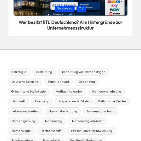
Posted
Business
TV
in
Wer besitzt RTL Deutschland? Alle Hintergründe zur
Unternehmensstruktur
Astrologie
Bedeutung
Bedeutung von Namenstagen
Deutsche Sprache
Familienhund
Gedenktag
Griechische Mythologie
Heiligenkalender
Heiligenverehrung
Herkunft
Horoskop
Inspirierende Zitate
Katholische Kirche
Lebensweisheiten
Namensbedeutung
Namensforschung
Namensgebung
Namenstag
Namenstagkalender
Numerologie
Partnerschaft
Persönlichkeitsentwicklung
Psychoanalyse
Psychologie
Spirituelle Bedeutung