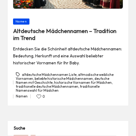
Posted
Namen
in
Altdeutsche Mädchennamen – Tradition
im Trend
Entdecken Sie die Schönheit altdeutsche Mädchennamen:
Bedeutung, Herkunft und eine Auswahl beliebter
historischer Vornamen für Ihr Baby.
altdeutsche Mädchennamen Liste
,
altmodische weibliche
Vornamen
,
beliebte historische Mädchennamen
,
deutsche
Namen mit Geschichte
,
historische Vornamen für Mädchen
,
Tags:
traditionelle deutsche Mädchennamen
,
traditionelle
Namenswahl für Mädchen
Namen
0
Posted
in
Suche