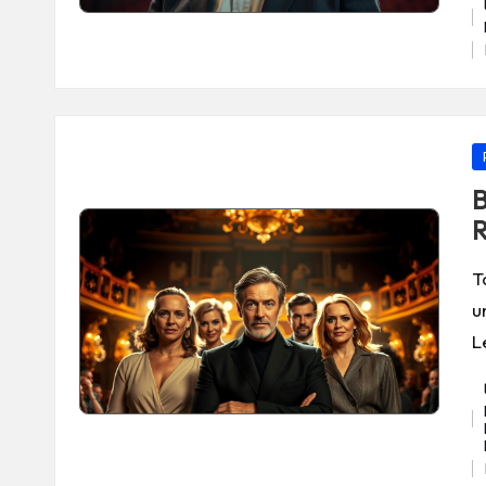
Ta
P
in
B
R
T
u
L
Ta