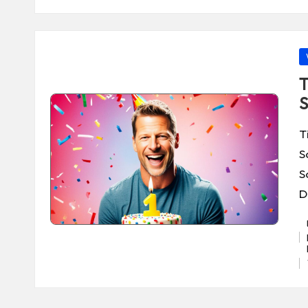
P
in
T
S
T
S
S
D
Ta