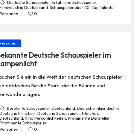
Deutsche Schauspieler
,
Erfahrene Schauspieler
,
Filmindustrie Deutschland
,
Schauspieler über 60
,
Top Talente
gs:
Personen
0
Posted
in
osted
Personen
ekannte Deutsche Schauspieler im
ampenlicht
auchen Sie ein in die Welt der deutschen Schauspieler
nd entdecken Sie die Stars, die die Bühnen und
einwände prägen.
Berühmte Schauspieler Deutschland
,
Deutsche Filmindustrie
,
Deutsche Filmstars
,
Deutsche Schauspieler
,
Filmstars
Deutschland
,
Kino Persönlichkeiten
,
Prominente Darsteller
,
gs:
Prominente Schauspieler
Personen
0
Posted