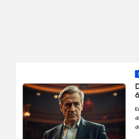
P
in
D
6
E
d
d