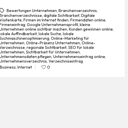
Bewertungen Unternehmen
,
Branchenverzeichnis
,
Branchenverzeichnisse
,
digitale Sichtbarkeit
,
Digitale
Visitenkarte
,
Firmen im Internet finden
,
Firmendaten online
,
Firmeneintrag
,
Google Unternehmensprofil
,
kleine
Unternehmen online sichtbar machen
,
Kunden gewinnen online
,
lokale Auffindbarkeit
,
lokale Suche
,
lokale
Suchmaschinenoptimierung
,
Online-Marketing für
gs:
Unternehmen
,
Online-Präsenz Unternehmen
,
Online-
Verzeichnisse
,
regionale Sichtbarkeit
,
SEO für lokale
Unternehmen
,
Sichtbarkeit für Unternehmen
,
Unternehmensdaten pflegen
,
Unternehmenseintrag online
,
Unternehmensverzeichnis
,
Verzeichniseintrag
Business
,
Internet
0
Posted
in