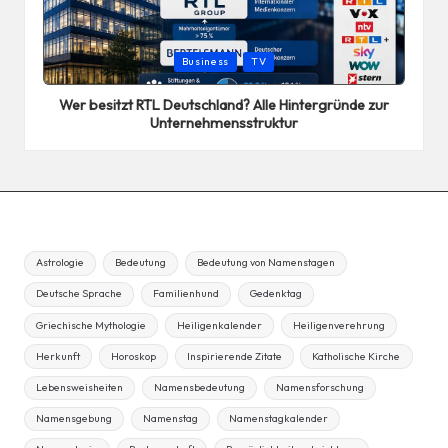
Posted
Business
TV
in
Wer besitzt RTL Deutschland? Alle Hintergründe zur
Unternehmensstruktur
Astrologie
Bedeutung
Bedeutung von Namenstagen
Deutsche Sprache
Familienhund
Gedenktag
Griechische Mythologie
Heiligenkalender
Heiligenverehrung
Herkunft
Horoskop
Inspirierende Zitate
Katholische Kirche
Lebensweisheiten
Namensbedeutung
Namensforschung
Namensgebung
Namenstag
Namenstagkalender