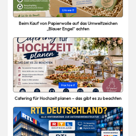
Posted
Umwelt
in
Beim Kauf von Papierwolle auf das Umweltzeichen
„Blauer Engel“ achten
Posted
Hochzeit
in
Catering für Hochzeit planen – das gibt es zu beachten