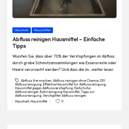
Posted
Haushalt
Hausmittel
in
Abfluss reinigen Hausmittel – Einfache
Tipps
Wussten Sie, dass über 70% der Verstopfungen im Abfluss
durch grobe Schmutzansammlungen wie Essensreste oder
Haare verursacht werden? Und dass die im…weiter lesen
Abfluss frei machen
,
Abfluss reinigen ohne Chemie
,
DIY
Abflussreinigung
,
Effektive Hausmittel für Abflussreinigung
,
Hausmittel gegen Abflussverstopfung
,
Natürliche
Tags:
Abflussreiniger
,
Rohrreinigung Hausmittel
,
Tipps zur
Abflussreinigung
,
Verstopften Abfluss reinigen
Haushalt
,
Hausmittel
0
Posted
in