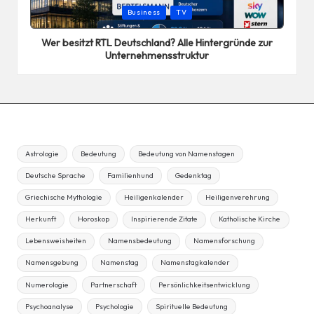
Posted
Business
TV
in
Wer besitzt RTL Deutschland? Alle Hintergründe zur
Unternehmensstruktur
Astrologie
Bedeutung
Bedeutung von Namenstagen
Deutsche Sprache
Familienhund
Gedenktag
Griechische Mythologie
Heiligenkalender
Heiligenverehrung
Herkunft
Horoskop
Inspirierende Zitate
Katholische Kirche
Lebensweisheiten
Namensbedeutung
Namensforschung
Namensgebung
Namenstag
Namenstagkalender
Numerologie
Partnerschaft
Persönlichkeitsentwicklung
Psychoanalyse
Psychologie
Spirituelle Bedeutung