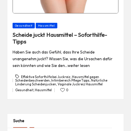
Posted
Gesundheit
Hausmittel
in
Scheide juckt Hausmittel – Soforthilfe-
Tipps
Haben Sie auch das Gefühl, dass Ihre Scheide
unangenehm juckt? Wissen Sie, was die Ursachen dafür
sein könnten und wie Sie den…weiter lesen
Effektive Soforthilfe bei Juckreiz
,
Hausmittel gegen
Scheidenbeschwerden
,
Intimbereich Pflege Tipps
,
Natürliche
Tags:
Linderung Scheidenjucken
,
Vaginale Juckreiz Hausmittel
Gesundheit
,
Hausmittel
0
Posted
in
Suche