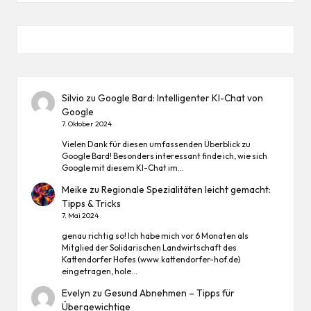
Silvio
zu
Google Bard: Intelligenter KI-Chat von
Google
7. Oktober 2024
Vielen Dank für diesen umfassenden Überblick zu
Google Bard! Besonders interessant finde ich, wie sich
Google mit diesem KI-Chat im…
Meike
zu
Regionale Spezialitäten leicht gemacht:
Tipps & Tricks
7. Mai 2024
genau richtig so! Ich habe mich vor 6 Monaten als
Mitglied der Solidarischen Landwirtschaft des
Kattendorfer Hofes (www.kattendorfer-hof.de)
eingetragen, hole…
Evelyn
zu
Gesund Abnehmen – Tipps für
Übergewichtige