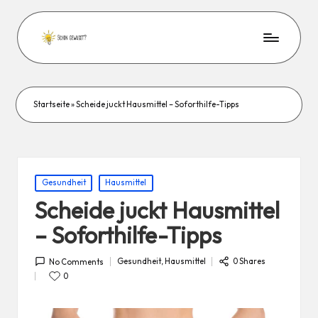
Startseite
»
Scheide juckt Hausmittel – Soforthilfe-Tipps
Posted
Gesundheit
Hausmittel
in
Scheide juckt Hausmittel
– Soforthilfe-Tipps
Gesundheit
,
Hausmittel
0 Shares
No Comments
Posted
in
0