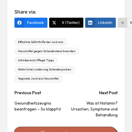
nt
ile
er
n
Share via:
es
Facebook
X (Twitter)
LinkedIn
t
Tags:
Effektive Soforthilfe bei Juckreiz
Hausmittel gegen Scheidenbeschwerden
Intimbereich Pflege Tipps
Natürliche Linderung Scheidenjucken
Vaginale Juckreiz Hausmittel
Post
Previous Post
Next Post
navigation
Gesundheitszeugnis
Was ist Histamin?
beantragen – So klappt’s!
Ursachen, Symptome und
Behandlung