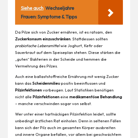
Siehe auch
Wechseljahre
Frauen: Symptome & Tipps
Da Pilze sich von Zucker ernähren, ist es ratsam, den
Zuckerkonsum einzuschränken
. Stattdessen sollten
probiotische
Lebensmittel
wie Joghurt, Kefir oder
Sauerkraut auf dem Speiseplan stehen. Diese stärken die
„guten“ Bakterien in der Scheide und hemmen die
Vermehrung des Pilzes.
Auch eine ballaststoffreiche Ernährung mit wenig Zucker
kann das
Scheidenmilieu
positiv beeinflussen und
Pilzinfektionen
vorbeugen. Laut Statistiken benötigen
nicht alle
Pilzinfektionen
eine
medikamentöse Behandlung
– manche verschwinden sogar von selbst.
Wer unter einer hartnäckigen Pilzinfektion leidet, sollte
unbedingt ärztlichen Rat einholen. Denn in seltenen Fällen
kann sich der Pilz auch im gesamten Körper ausbreiten
und innere Organe befallen, vor allem bei geschwächtem