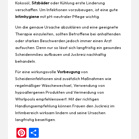
Kokosöl,
Sitzbäder
oder Kühlung erste Linderung
verschaffen. Um Infektionen vorzubeugen, ist eine gute
Intimhygiene
mit pH-neutraler Pflege wichtig.
Um die genaue Ursache abzuklären und eine geeignete
Therapie einzuleiten, sollten Betroffene bei anhaltenden
oder starken Beschwerden jedoch immer einen Arzt
aufsuchen. Denn nur so lässt sich langfristig ein gesundes
Scheidenmilieu aufbauen und Juckreiz nachhaltig
behandeln.
Für eine wirkungsvolle
Vorbeugung
von
Scheideninfektionen sind zusätzlich Maßnahmen wie
regelmäßiger Wäschewechsel, Verwendung von
hypoallergenen Produkten und Vermeidung von
Whirlpools empfehlenswert. Mit der richtigen
Handlungsempfehlung können Frauen den Juckreiz im
Intimbereich wirksam lindern und seine Ursachen
langfristig beseitigen.
Pi
Te