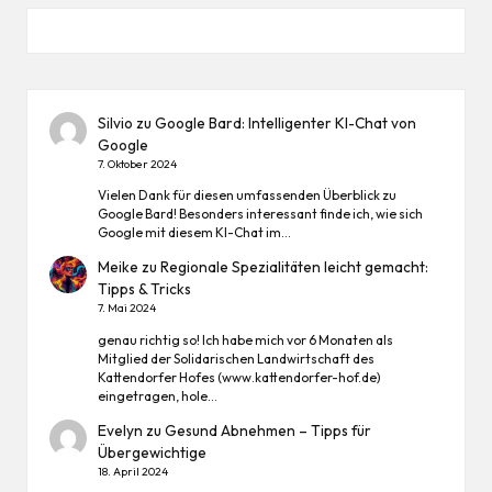
Silvio
zu
Google Bard: Intelligenter KI-Chat von
Google
7. Oktober 2024
Vielen Dank für diesen umfassenden Überblick zu
Google Bard! Besonders interessant finde ich, wie sich
Google mit diesem KI-Chat im…
Meike
zu
Regionale Spezialitäten leicht gemacht:
Tipps & Tricks
7. Mai 2024
genau richtig so! Ich habe mich vor 6 Monaten als
Mitglied der Solidarischen Landwirtschaft des
Kattendorfer Hofes (www.kattendorfer-hof.de)
eingetragen, hole…
Evelyn
zu
Gesund Abnehmen – Tipps für
Übergewichtige
18. April 2024