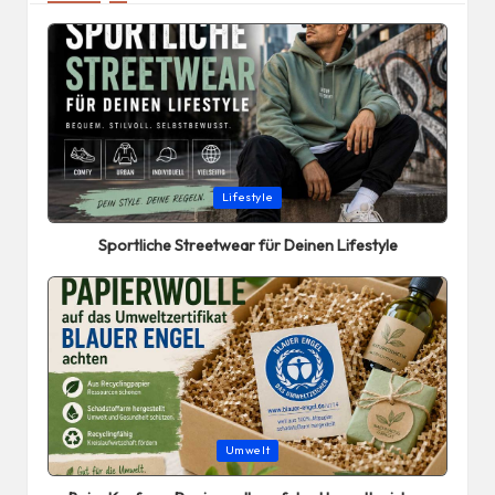
Posted
Lifestyle
in
Sportliche Streetwear für Deinen Lifestyle
Posted
Umwelt
in