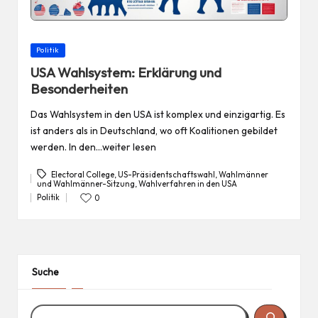
Posted
Politik
in
USA Wahlsystem: Erklärung und
Besonderheiten
Das Wahlsystem in den USA ist komplex und einzigartig. Es
ist anders als in Deutschland, wo oft Koalitionen gebildet
werden. In den…weiter lesen
Electoral College
,
US-Präsidentschaftswahl
,
Wahlmänner
und Wahlmänner-Sitzung
,
Wahlverfahren in den USA
Tags:
Politik
0
Posted
in
Suche