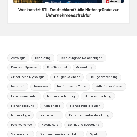
in
Wer besitzt RTL Deutschland? Alle Hintergründe zur
Unternehmensstruktur
Astrologie
Bedeutung
Bedeutung von Namenstagen
Deutsche Sprache
Familienhund
Gedenktag
Griechische Mythologie
Heiligenkalender
Heiligenverehrung
Herkunft
Horoskop
Inspirierende Zitate
Katholische Kirche
Lebensweisheiten
Namensbedeutung
Namensforschung
Namensgebung
Namenstag
Namenstagkalender
Numerologie
Partnerschaft
Persönlichkeitsentwicklung
Psychoanalyse
Psychologie
Spirituelle Bedeutung
Sternzeichen
Sternzeichen-Kompatibilität
Symbolik