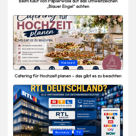
Beim Kauf von Papierwolle auf das Umweltzeichen
„Blauer Engel“ achten
Posted
Hochzeit
in
Catering für Hochzeit planen – das gibt es zu beachten
Posted
Business
TV