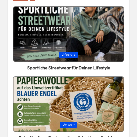
Posted
Lifestyle
in
Sportliche Streetwear für Deinen Lifestyle
Posted
Umwelt
in