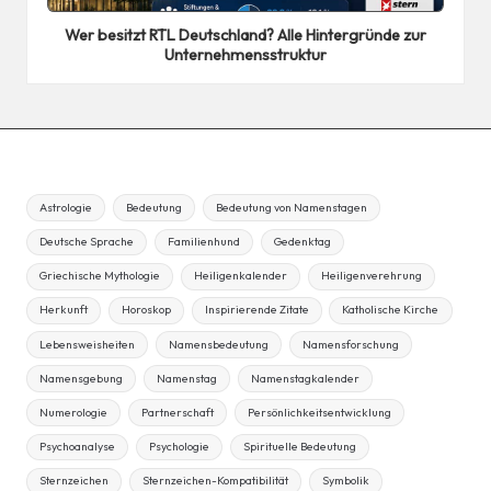
in
Wer besitzt RTL Deutschland? Alle Hintergründe zur
Unternehmensstruktur
Astrologie
Bedeutung
Bedeutung von Namenstagen
Deutsche Sprache
Familienhund
Gedenktag
Griechische Mythologie
Heiligenkalender
Heiligenverehrung
Herkunft
Horoskop
Inspirierende Zitate
Katholische Kirche
Lebensweisheiten
Namensbedeutung
Namensforschung
Namensgebung
Namenstag
Namenstagkalender
Numerologie
Partnerschaft
Persönlichkeitsentwicklung
Psychoanalyse
Psychologie
Spirituelle Bedeutung
Sternzeichen
Sternzeichen-Kompatibilität
Symbolik