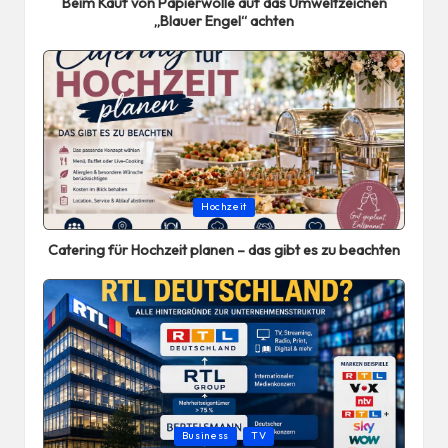
Beim Kauf von Papierwolle auf das Umweltzeichen
„Blauer Engel“ achten
Posted
Hochzeit
in
Catering für Hochzeit planen – das gibt es zu beachten
Posted
Business
TV