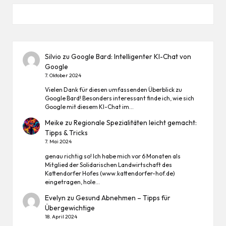
Silvio
zu
Google Bard: Intelligenter KI-Chat von
Google
7. Oktober 2024
Vielen Dank für diesen umfassenden Überblick zu
Google Bard! Besonders interessant finde ich, wie sich
Google mit diesem KI-Chat im…
Meike
zu
Regionale Spezialitäten leicht gemacht:
Tipps & Tricks
7. Mai 2024
genau richtig so! Ich habe mich vor 6 Monaten als
Mitglied der Solidarischen Landwirtschaft des
Kattendorfer Hofes (www.kattendorfer-hof.de)
eingetragen, hole…
Evelyn
zu
Gesund Abnehmen – Tipps für
Übergewichtige
18. April 2024