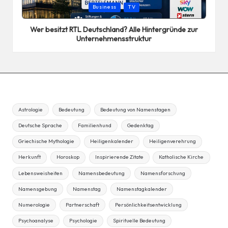
Posted
Business
TV
in
Wer besitzt RTL Deutschland? Alle Hintergründe zur
Unternehmensstruktur
Astrologie
Bedeutung
Bedeutung von Namenstagen
Deutsche Sprache
Familienhund
Gedenktag
Griechische Mythologie
Heiligenkalender
Heiligenverehrung
Herkunft
Horoskop
Inspirierende Zitate
Katholische Kirche
Lebensweisheiten
Namensbedeutung
Namensforschung
Namensgebung
Namenstag
Namenstagkalender
Numerologie
Partnerschaft
Persönlichkeitsentwicklung
Psychoanalyse
Psychologie
Spirituelle Bedeutung