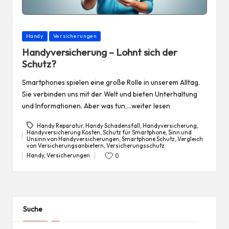
Posted
Handy
Versicherungen
in
Handyversicherung – Lohnt sich der
Schutz?
Smartphones spielen eine große Rolle in unserem Alltag.
Sie verbinden uns mit der Welt und bieten Unterhaltung
und Informationen. Aber was tun,…weiter lesen
Handy Reparatur
,
Handy Schadensfall
,
Handyversicherung
,
Handyversicherung Kosten
,
Schutz für Smartphone
,
Sinn und
Unsinn von Handyversicherungen
,
Smartphone Schutz
,
Vergleich
Tags:
von Versicherungsanbietern
,
Versicherungsschutz
Handy
,
Versicherungen
0
Posted
in
Suche