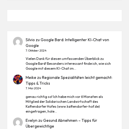
Silvio
zu
Google Bard: Intelligenter KI-Chat von
Google
7. Oktober 2024
Vielen Dank für diesen umfassenden Überblick zu
Google Bard! Besonders interessant finde ich, wie sich
Google mit diesem KI-Chat im…
Meike
zu
Regionale Spezialitäten leicht gemacht:
Tipps & Tricks
7. Mai 2024
genau richtig so! Ich habe mich vor 6 Monaten als
Mitglied der Solidarischen Landwirtschaft des
Kattendorfer Hofes (www.kattendorfer-hof.de)
eingetragen, hole…
Evelyn
zu
Gesund Abnehmen – Tipps für
Übergewichtige