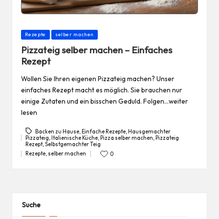
Posted
Rezepte
selber machen
in
Pizzateig selber machen – Einfaches
Rezept
Wollen Sie Ihren eigenen Pizzateig machen? Unser
einfaches Rezept macht es möglich. Sie brauchen nur
einige Zutaten und ein bisschen Geduld. Folgen…weiter
lesen
Backen zu Hause
,
Einfache Rezepte
,
Hausgemachter
Pizzateig
,
Italienische Küche
,
Pizza selber machen
,
Pizzateig
Tags:
Rezept
,
Selbstgemachter Teig
Rezepte
,
selber machen
0
Posted
in
Suche