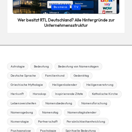
Posted
Business
TV
in
Wer besitzt RTL Deutschland? Alle Hintergründe zur
Unternehmensstruktur
Astrologie
Bedeutung
Bedeutung von Namenstagen
Deutsche Sprache
Familienhund
Gedenktag
Griechische Mythologie
Heiligenkalender
Heiligenverehrung
Herkunft
Horoskop
Inspirierende Zitate
Katholische Kirche
Lebensweisheiten
Namensbedeutung
Namensforschung
Namensgebung
Namenstag
Namenstagkalender
Numerologie
Partnerschaft
Persönlichkeitsentwicklung
Psychoanalyse
Psychologie
Spirituelle Bedeutung