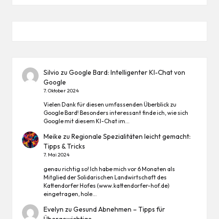
Silvio
zu
Google Bard: Intelligenter KI-Chat von
Google
7. Oktober 2024
Vielen Dank für diesen umfassenden Überblick zu
Google Bard! Besonders interessant finde ich, wie sich
Google mit diesem KI-Chat im…
Meike
zu
Regionale Spezialitäten leicht gemacht:
Tipps & Tricks
7. Mai 2024
genau richtig so! Ich habe mich vor 6 Monaten als
Mitglied der Solidarischen Landwirtschaft des
Kattendorfer Hofes (www.kattendorfer-hof.de)
eingetragen, hole…
Evelyn
zu
Gesund Abnehmen – Tipps für
Übergewichtige