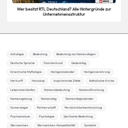
in
Wer besitzt RTL Deutschland? Alle Hintergründe zur
Unternehmensstruktur
Astrologie
Bedeutung
Bedeutung von Namenstagen
Deutsche Sprache
Familienhund
Gedenktag
Griechische Mythologie
Heiligenkalender
Heiligenverehrung
Herkunft
Horoskop
Inspirierende Zitate
Katholische Kirche
Lebensweisheiten
Namensbedeutung
Namensforschung
Namensgebung
Namenstag
Namenstagkalender
Numerologie
Partnerschaft
Persönlichkeitsentwicklung
Psychoanalyse
Psychologie
Spirituelle Bedeutung
Sternzeichen
Sternzeichen-Kompatibilität
Symbolik