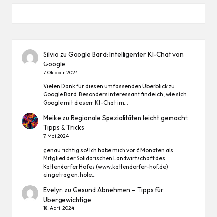
Silvio
zu
Google Bard: Intelligenter KI-Chat von
Google
7. Oktober 2024
Vielen Dank für diesen umfassenden Überblick zu
Google Bard! Besonders interessant finde ich, wie sich
Google mit diesem KI-Chat im…
Meike
zu
Regionale Spezialitäten leicht gemacht:
Tipps & Tricks
7. Mai 2024
genau richtig so! Ich habe mich vor 6 Monaten als
Mitglied der Solidarischen Landwirtschaft des
Kattendorfer Hofes (www.kattendorfer-hof.de)
eingetragen, hole…
Evelyn
zu
Gesund Abnehmen – Tipps für
Übergewichtige
18. April 2024