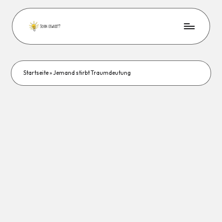
Startseite
»
Jemand stirbt Traumdeutung