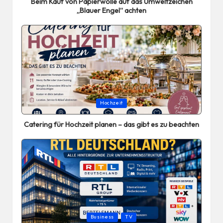
Beim Kauf von Papierwolle auf das Umweltzeichen
„Blauer Engel“ achten
Posted
Hochzeit
in
Catering für Hochzeit planen – das gibt es zu beachten
Posted
Business
TV