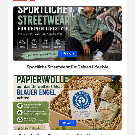
Posted
Lifestyle
in
Sportliche Streetwear für Deinen Lifestyle
Posted
Umwelt
in