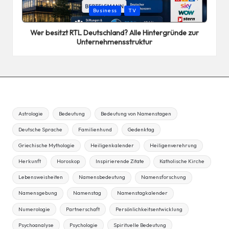
Posted
Business
TV
in
Wer besitzt RTL Deutschland? Alle Hintergründe zur
Unternehmensstruktur
Astrologie
Bedeutung
Bedeutung von Namenstagen
Deutsche Sprache
Familienhund
Gedenktag
Griechische Mythologie
Heiligenkalender
Heiligenverehrung
Herkunft
Horoskop
Inspirierende Zitate
Katholische Kirche
Lebensweisheiten
Namensbedeutung
Namensforschung
Namensgebung
Namenstag
Namenstagkalender
Numerologie
Partnerschaft
Persönlichkeitsentwicklung
Psychoanalyse
Psychologie
Spirituelle Bedeutung