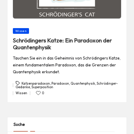
Posted
Wissen
in
Schrödingers Katze: Ein Paradoxon der
Quantenphysik
Tauchen Sie ein in das Geheimnis von Schrödingers Katze,
einem fundamentalem Paradoxon, das die Grenzen der
Quantenphysik erkundet.
Katzenparadoxon
,
Paradoxon
,
Quantenphysik
,
Schrödinger-
Gedanke
,
Superposition
Tags:
Wissen
0
Posted
in
Suche