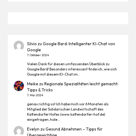
Silvio
zu
Google Bard: Intelligenter KI-Chat von
Google
7. Oktober 2024
Vielen Dank für diesen umfassenden Überblick zu
Google Bard! Besonders interessant finde ich, wie sich
Google mit diesem KI-Chat im…
Meike
zu
Regionale Spezialitäten leicht gemacht:
Tipps & Tricks
7. Mai 2024
genau richtig so! Ich habe mich vor 6 Monaten als
Mitglied der Solidarischen Landwirtschaft des
Kattendorfer Hofes (www.kattendorfer-hof.de)
eingetragen, hole…
Evelyn
zu
Gesund Abnehmen – Tipps für
Übergewichtige