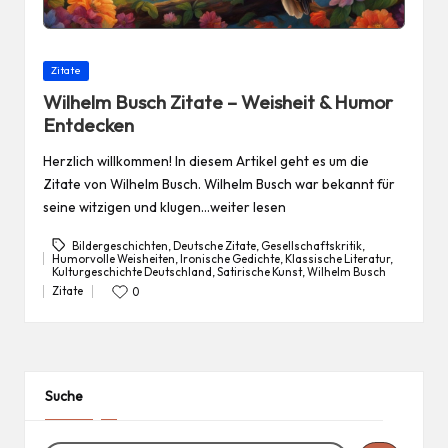
Posted
Zitate
in
Wilhelm Busch Zitate – Weisheit & Humor
Entdecken
Herzlich willkommen! In diesem Artikel geht es um die
Zitate von Wilhelm Busch. Wilhelm Busch war bekannt für
seine witzigen und klugen…weiter lesen
Bildergeschichten
,
Deutsche Zitate
,
Gesellschaftskritik
,
Humorvolle Weisheiten
,
Ironische Gedichte
,
Klassische Literatur
,
Tags:
Kulturgeschichte Deutschland
,
Satirische Kunst
,
Wilhelm Busch
Zitate
0
Posted
in
Suche