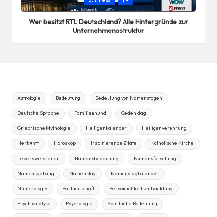
Business
TV
in
Wer besitzt RTL Deutschland? Alle Hintergründe zur
Unternehmensstruktur
Astrologie
Bedeutung
Bedeutung von Namenstagen
Deutsche Sprache
Familienhund
Gedenktag
Griechische Mythologie
Heiligenkalender
Heiligenverehrung
Herkunft
Horoskop
Inspirierende Zitate
Katholische Kirche
Lebensweisheiten
Namensbedeutung
Namensforschung
Namensgebung
Namenstag
Namenstagkalender
Numerologie
Partnerschaft
Persönlichkeitsentwicklung
Psychoanalyse
Psychologie
Spirituelle Bedeutung