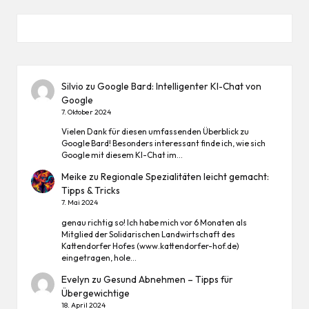
Silvio
zu
Google Bard: Intelligenter KI-Chat von
Google
7. Oktober 2024
Vielen Dank für diesen umfassenden Überblick zu
Google Bard! Besonders interessant finde ich, wie sich
Google mit diesem KI-Chat im…
Meike
zu
Regionale Spezialitäten leicht gemacht:
Tipps & Tricks
7. Mai 2024
genau richtig so! Ich habe mich vor 6 Monaten als
Mitglied der Solidarischen Landwirtschaft des
Kattendorfer Hofes (www.kattendorfer-hof.de)
eingetragen, hole…
Evelyn
zu
Gesund Abnehmen – Tipps für
Übergewichtige
18. April 2024