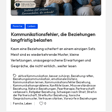
Posted
Familie
Leben
in
Kommunikationsfehler, die Beziehungen
langfristig belasten
Kaum eine Beziehung scheitert an einem einzigen Satz.
Meist sind es wiederkehrende Muster, kleine
Verletzungen, unausgesprochene Erwartungen und
Gespräche, die nicht wirklich…weiter lesen
aktive Kommunikation
,
besser zuhören
,
Beziehung retten
,
Beziehungskommunikation
,
emotionale Distanz
,
Kommunikation lernen
,
Kommunikationsfehler Beziehung
,
Kommunikationsprobleme
,
Konflikte lösen
,
Missverständnisse
Beziehung
,
Nähe in Beziehungen
,
Paartherapie
,
Partnerschaft
Tags:
verbessern
,
Ratgeber Beziehung
,
Schweigen nach Streit
,
Streit in
der Partnerschaft
,
Streitkultur Beziehung
,
toxische
Gesprächsmuster
,
Vertrauen stärken
,
Vorwürfe in Beziehungen
Familie
,
Leben
0
Posted
in