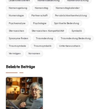
Lebensweisheiten
Namensbedeutung
Namensforschung
Namensgebung
Namenstag
Namenstagkalender
Numerologie
Partnerschaft
Persönlichkeitsentwicklung
Psychoanalyse
Psychologie
Spirituelle Bedeutung
Sternzeichen
Sternzeichen-Kompatibilität
Symbolik
Synonyme finden
Traumdeutung
Traumdeutung Bedeutung
Traumsymbole
Traumsymbolik
Unterbewusstsein
Vermögen
Vornamen
Beliebte Beiträge