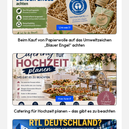
Posted
Umwelt
in
Beim Kauf von Papierwolle auf das Umweltzeichen
„Blauer Engel“ achten
Posted
Hochzeit
in
Catering für Hochzeit planen – das gibt es zu beachten