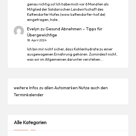
genau richtig so! Ich habe mich vor 6 Monaten als
Mitglied der Solidarischen Landwirtschaft des
Kattendorfer Hofes (www.kattendorfer-hof.de)
eingetragen, hole…
Evelyn
zu
Gesund Abnehmen – Tipps für
Übergewichtige
18. April 2024
Ich bin mir nicht sicher, dass Kohlenhydrate zu einer
ausgewogenen Ernährung gehören. Zumindest nicht,
was wir im Allgemeinen darunter verstehen:…
weitere Infos zu allen
Automarken
Nutze auch den
Terminkalender
Alle Kategorien