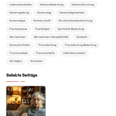
Lebensweisheiten
Namensbedeutung
Namensforschung
Namensgebung
Namenstag
Namenstagkalender
Numerologie
Partnerschaft
Persönlichkeitsentwicklung
Psychoanalyse
Psychologie
Spirituelle Bedeutung
Sternzeichen
Sternzeichen-Kompatibilität
Symbolik
Synonyme finden
Traumdeutung
Traumdeutung Bedeutung
Traumsymbole
Traumsymbolik
Unterbewusstsein
Vermögen
Vornamen
Beliebte Beiträge