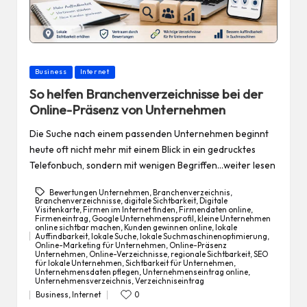
Posted
Business
Internet
in
So helfen Branchenverzeichnisse bei der
Online-Präsenz von Unternehmen
Die Suche nach einem passenden Unternehmen beginnt
heute oft nicht mehr mit einem Blick in ein gedrucktes
Telefonbuch, sondern mit wenigen Begriffen…weiter lesen
Bewertungen Unternehmen
,
Branchenverzeichnis
,
Branchenverzeichnisse
,
digitale Sichtbarkeit
,
Digitale
Visitenkarte
,
Firmen im Internet finden
,
Firmendaten online
,
Firmeneintrag
,
Google Unternehmensprofil
,
kleine Unternehmen
online sichtbar machen
,
Kunden gewinnen online
,
lokale
Auffindbarkeit
,
lokale Suche
,
lokale Suchmaschinenoptimierung
,
Tags:
Online-Marketing für Unternehmen
,
Online-Präsenz
Unternehmen
,
Online-Verzeichnisse
,
regionale Sichtbarkeit
,
SEO
für lokale Unternehmen
,
Sichtbarkeit für Unternehmen
,
Unternehmensdaten pflegen
,
Unternehmenseintrag online
,
Unternehmensverzeichnis
,
Verzeichniseintrag
Business
,
Internet
0
Posted
in