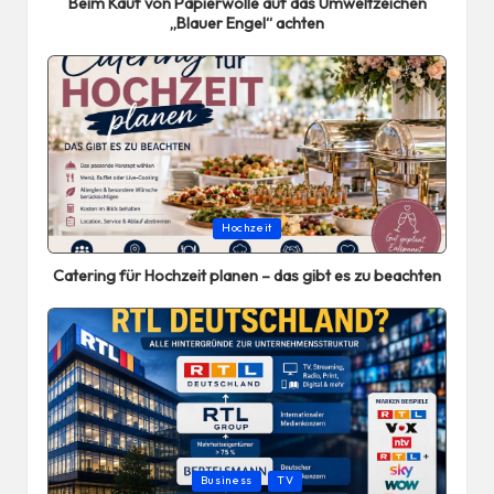
Beim Kauf von Papierwolle auf das Umweltzeichen
„Blauer Engel“ achten
Posted
Hochzeit
in
Catering für Hochzeit planen – das gibt es zu beachten
Posted
Business
TV