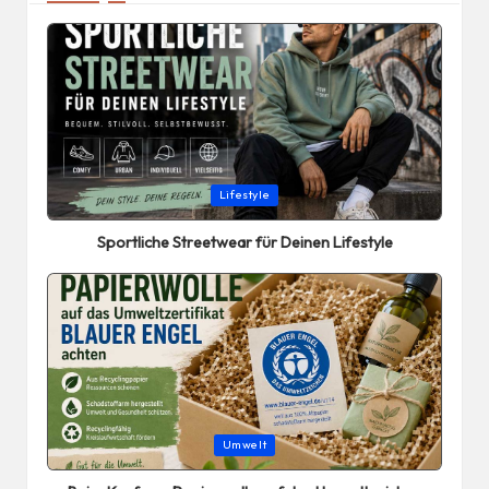
Posted
Lifestyle
in
Sportliche Streetwear für Deinen Lifestyle
Posted
Umwelt
in