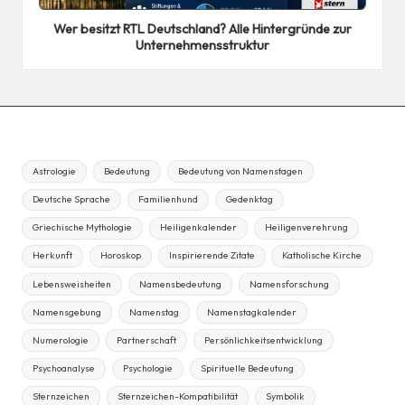
in
Wer besitzt RTL Deutschland? Alle Hintergründe zur
Unternehmensstruktur
Astrologie
Bedeutung
Bedeutung von Namenstagen
Deutsche Sprache
Familienhund
Gedenktag
Griechische Mythologie
Heiligenkalender
Heiligenverehrung
Herkunft
Horoskop
Inspirierende Zitate
Katholische Kirche
Lebensweisheiten
Namensbedeutung
Namensforschung
Namensgebung
Namenstag
Namenstagkalender
Numerologie
Partnerschaft
Persönlichkeitsentwicklung
Psychoanalyse
Psychologie
Spirituelle Bedeutung
Sternzeichen
Sternzeichen-Kompatibilität
Symbolik