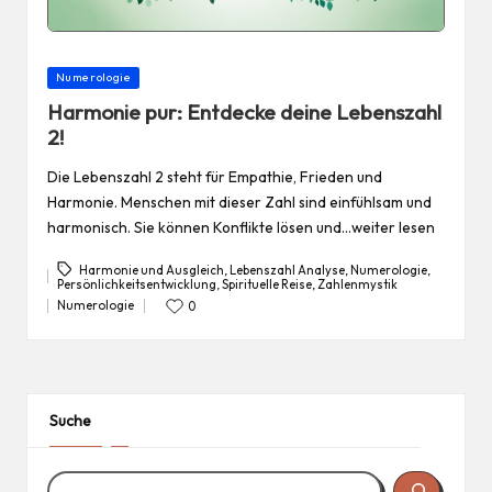
Posted
Numerologie
in
Harmonie pur: Entdecke deine Lebenszahl
2!
Die Lebenszahl 2 steht für Empathie, Frieden und
Harmonie. Menschen mit dieser Zahl sind einfühlsam und
harmonisch. Sie können Konflikte lösen und…weiter lesen
Harmonie und Ausgleich
,
Lebenszahl Analyse
,
Numerologie
,
Persönlichkeitsentwicklung
,
Spirituelle Reise
,
Zahlenmystik
Tags:
Numerologie
0
Posted
in
Suche