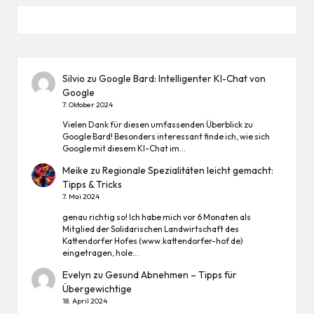
Silvio
zu
Google Bard: Intelligenter KI-Chat von
Google
7. Oktober 2024
Vielen Dank für diesen umfassenden Überblick zu
Google Bard! Besonders interessant finde ich, wie sich
Google mit diesem KI-Chat im…
Meike
zu
Regionale Spezialitäten leicht gemacht:
Tipps & Tricks
7. Mai 2024
genau richtig so! Ich habe mich vor 6 Monaten als
Mitglied der Solidarischen Landwirtschaft des
Kattendorfer Hofes (www.kattendorfer-hof.de)
eingetragen, hole…
Evelyn
zu
Gesund Abnehmen – Tipps für
Übergewichtige
18. April 2024