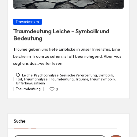
Posted
Traumdeutung
in
Traumdeutung Leiche – Symbolik und
Bedeutung
Träume geben uns tiefe Einblicke in unser Innerstes. Eine
Leiche im Traum zu sehen, ist oft beunruhigend. Aber was
sagt uns das…weiter lesen
Leiche
,
Psychoanalyse
,
Seelische Verarbeitung
,
Symbolik
,
Tod
,
Traumanalyse
,
Traumdeutung
,
Träume
,
Traumsymbolik
,
Tags:
Unterbewusstsein
Traumdeutung
0
Posted
in
Suche