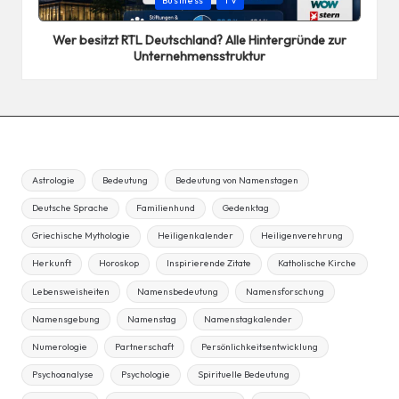
Business
TV
in
Wer besitzt RTL Deutschland? Alle Hintergründe zur
Unternehmensstruktur
Astrologie
Bedeutung
Bedeutung von Namenstagen
Deutsche Sprache
Familienhund
Gedenktag
Griechische Mythologie
Heiligenkalender
Heiligenverehrung
Herkunft
Horoskop
Inspirierende Zitate
Katholische Kirche
Lebensweisheiten
Namensbedeutung
Namensforschung
Namensgebung
Namenstag
Namenstagkalender
Numerologie
Partnerschaft
Persönlichkeitsentwicklung
Psychoanalyse
Psychologie
Spirituelle Bedeutung