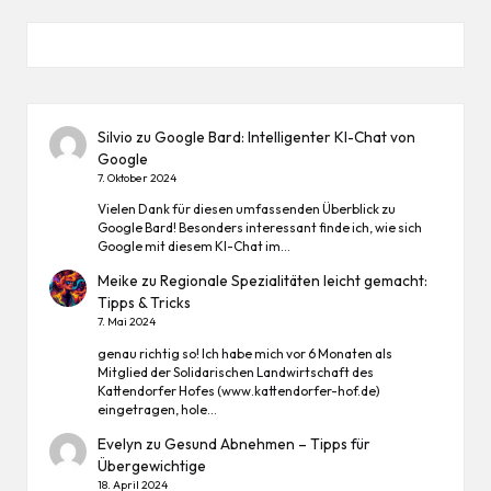
Silvio
zu
Google Bard: Intelligenter KI-Chat von
Google
7. Oktober 2024
Vielen Dank für diesen umfassenden Überblick zu
Google Bard! Besonders interessant finde ich, wie sich
Google mit diesem KI-Chat im…
Meike
zu
Regionale Spezialitäten leicht gemacht:
Tipps & Tricks
7. Mai 2024
genau richtig so! Ich habe mich vor 6 Monaten als
Mitglied der Solidarischen Landwirtschaft des
Kattendorfer Hofes (www.kattendorfer-hof.de)
eingetragen, hole…
Evelyn
zu
Gesund Abnehmen – Tipps für
Übergewichtige
18. April 2024