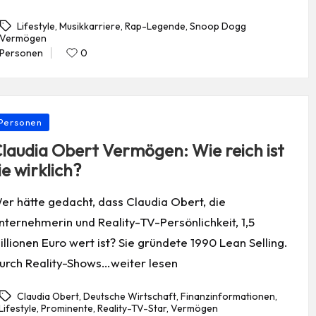
Lifestyle
,
Musikkarriere
,
Rap-Legende
,
Snoop Dogg
Vermögen
gs:
Personen
0
Posted
in
osted
Personen
laudia Obert Vermögen: Wie reich ist
ie wirklich?
er hätte gedacht, dass Claudia Obert, die
nternehmerin und Reality-TV-Persönlichkeit, 1,5
illionen Euro wert ist? Sie gründete 1990 Lean Selling.
urch Reality-Shows…weiter lesen
Claudia Obert
,
Deutsche Wirtschaft
,
Finanzinformationen
,
Lifestyle
,
Prominente
,
Reality-TV-Star
,
Vermögen
gs: