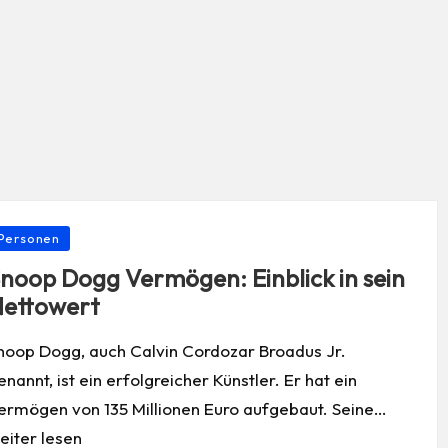
osted
Personen
noop Dogg Vermögen: Einblick in sein
ettowert
noop Dogg, auch Calvin Cordozar Broadus Jr.
enannt, ist ein erfolgreicher Künstler. Er hat ein
ermögen von 135 Millionen Euro aufgebaut. Seine…
eiter lesen