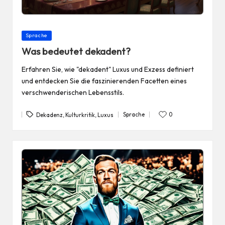
Posted
Sprache
in
Was bedeutet dekadent?
Erfahren Sie, wie "dekadent" Luxus und Exzess definiert
und entdecken Sie die faszinierenden Facetten eines
verschwenderischen Lebensstils.
Tags:
Sprache
0
Dekadenz
,
Kulturkritik
,
Luxus
Posted
in