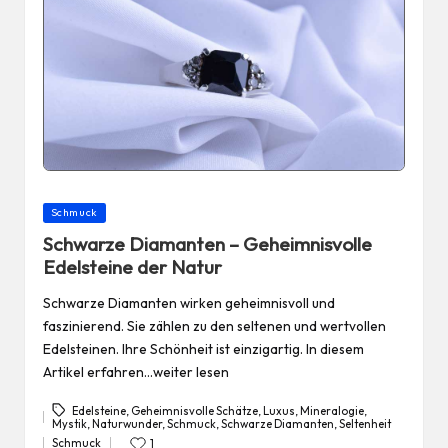
Posted
Schmuck
in
Schwarze Diamanten – Geheimnisvolle
Edelsteine der Natur
Schwarze Diamanten wirken geheimnisvoll und
faszinierend. Sie zählen zu den seltenen und wertvollen
Edelsteinen. Ihre Schönheit ist einzigartig. In diesem
Artikel erfahren…weiter lesen
Edelsteine
,
Geheimnisvolle Schätze
,
Luxus
,
Mineralogie
,
Mystik
,
Naturwunder
,
Schmuck
,
Schwarze Diamanten
,
Seltenheit
Tags:
Schmuck
1