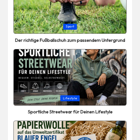
Posted
Sport
in
Der richtige Fußballschuh zum passendem Untergrund
Posted
Lifestyle
in
Sportliche Streetwear für Deinen Lifestyle