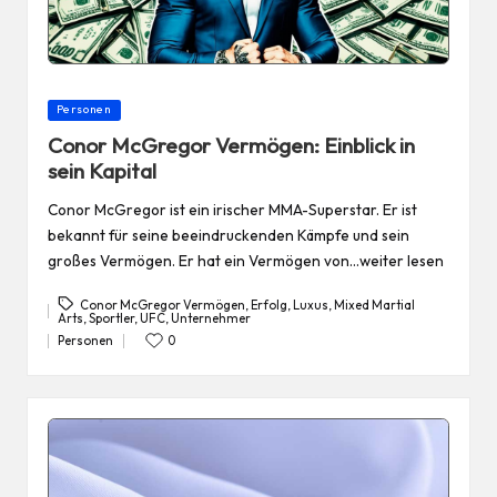
Posted
Personen
in
Conor McGregor Vermögen: Einblick in
sein Kapital
Conor McGregor ist ein irischer MMA-Superstar. Er ist
bekannt für seine beeindruckenden Kämpfe und sein
großes Vermögen. Er hat ein Vermögen von…weiter lesen
Conor McGregor Vermögen
,
Erfolg
,
Luxus
,
Mixed Martial
Arts
,
Sportler
,
UFC
,
Unternehmer
Tags:
Personen
0
Posted
in