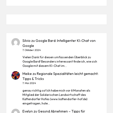
Silvio
zu
Google Bard: Intelligenter KI-Chat von
Google
7. Oktober 2024
Vielen Dank für diesen umfassenden Überblick zu
Google Bard! Besonders interessant finde ich, wie sich
Google mit diesem KI-Chat im…
Meike
zu
Regionale Spezialitäten leicht gemacht:
Tipps & Tricks
7. Mai 2024
genau richtig so! Ich habe mich vor 6 Monaten als
Mitglied der Solidarischen Landwirtschaft des
Kattendorfer Hofes (www.kattendorfer-hof.de)
eingetragen, hole…
Evelyn
zu
Gesund Abnehmen – Tipps für