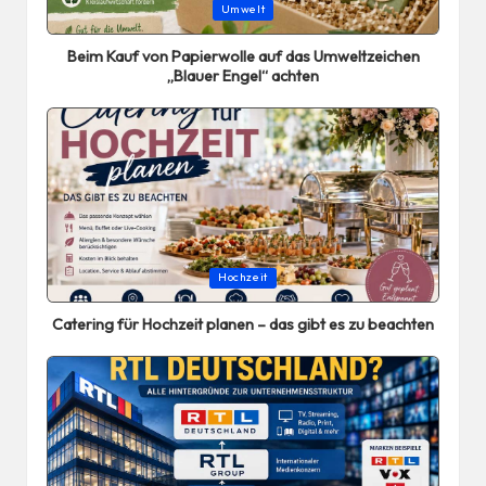
Posted
Umwelt
in
Beim Kauf von Papierwolle auf das Umweltzeichen
„Blauer Engel“ achten
Posted
Hochzeit
in
Catering für Hochzeit planen – das gibt es zu beachten