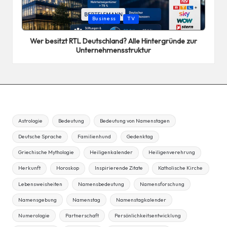
Posted
Business
TV
in
Wer besitzt RTL Deutschland? Alle Hintergründe zur
Unternehmensstruktur
Astrologie
Bedeutung
Bedeutung von Namenstagen
Deutsche Sprache
Familienhund
Gedenktag
Griechische Mythologie
Heiligenkalender
Heiligenverehrung
Herkunft
Horoskop
Inspirierende Zitate
Katholische Kirche
Lebensweisheiten
Namensbedeutung
Namensforschung
Namensgebung
Namenstag
Namenstagkalender
Numerologie
Partnerschaft
Persönlichkeitsentwicklung