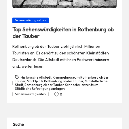
Posted
Sehenswürdigkeiten
in
Top Sehenswürdigkeiten in Rothenburg ob
der Tauber
Rothenburg ob der Tauber zieht jährlich Millionen
Touristen an. Es gehört zu den schönsten Kleinstädten
Deutschlands. Die Altstadt mit ihren Fachwerkhäusern
und…weiter lesen
Historische Altstadt
,
Kriminalmuseum Rothenburg ob der
Tauber
,
Marktplatz Rothenburg ob der Tauber
,
Mittelalterliche
Stadt
,
Rothenburg ob der Tauber
,
Schneeballenzentrum
,
Tags:
Städtische Befestigungsanlagen
Sehenswürdigkeiten
0
Posted
in
Suche