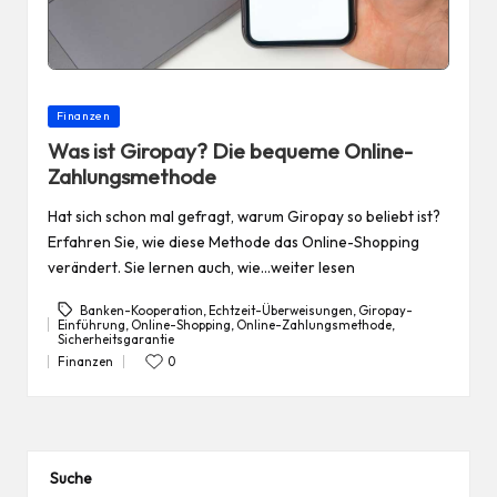
Posted
Finanzen
in
Was ist Giropay? Die bequeme Online-
Zahlungsmethode
Hat sich schon mal gefragt, warum Giropay so beliebt ist?
Erfahren Sie, wie diese Methode das Online-Shopping
verändert. Sie lernen auch, wie…weiter lesen
Banken-Kooperation
,
Echtzeit-Überweisungen
,
Giropay-
Einführung
,
Online-Shopping
,
Online-Zahlungsmethode
,
Tags:
Sicherheitsgarantie
Finanzen
0
Posted
in
Suche