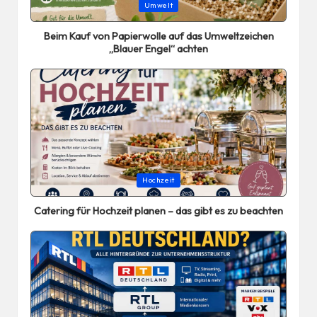
Posted
Umwelt
in
Beim Kauf von Papierwolle auf das Umweltzeichen
„Blauer Engel“ achten
Posted
Hochzeit
in
Catering für Hochzeit planen – das gibt es zu beachten