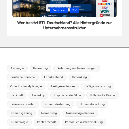
Posted
Business
TV
in
Wer besitzt RTL Deutschland? Alle Hintergründe zur
Unternehmensstruktur
Astrologie
Bedeutung
Bedeutung von Namenstagen
Deutsche Sprache
Familienhund
Gedenktag
Griechische Mythologie
Heiligenkalender
Heiligenverehrung
Herkunft
Horoskop
Inspirierende Zitate
Katholische Kirche
Lebensweisheiten
Namensbedeutung
Namensforschung
Namensgebung
Namenstag
Namenstagkalender
Numerologie
Partnerschaft
Persönlichkeitsentwicklung