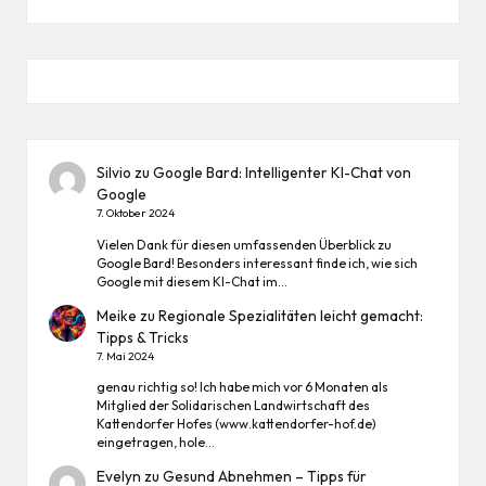
Silvio
zu
Google Bard: Intelligenter KI-Chat von
Google
7. Oktober 2024
Vielen Dank für diesen umfassenden Überblick zu
Google Bard! Besonders interessant finde ich, wie sich
Google mit diesem KI-Chat im…
Meike
zu
Regionale Spezialitäten leicht gemacht:
Tipps & Tricks
7. Mai 2024
genau richtig so! Ich habe mich vor 6 Monaten als
Mitglied der Solidarischen Landwirtschaft des
Kattendorfer Hofes (www.kattendorfer-hof.de)
eingetragen, hole…
Evelyn
zu
Gesund Abnehmen – Tipps für