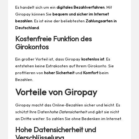
Es handelt sich um ein
digitales Bezahlverfahren
. Mit
Giropay können Sie
bequem und sicher im Internet
bezahlen
. Es ist eine der beliebtesten
Zahlungsarten in
Deutschland
.
Kostenfreie Funktion des
Girokontos
Ein großer Vorteil ist, dass Giropay
kostenlos ist
. Es
entstehen keine Extrakosten auf Ihrem Girokonto. Sie
profitieren von
hoher Sicherheit
und
Komfort
beim
Bezahlen.
Vorteile von Giropay
Giropay macht das Online-Bezahlen sicher und leicht. Es
schützt Ihre Daten
hohe Datensicherheit
und gibt sie nicht
an Dritte weiter. So zahlen Sie ohne Bedenken im Internet.
Hohe Datensicherheit und
Verschlüsselung