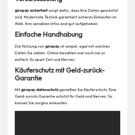
giropay sicherheit
sorgt dafür, dass Ihre Daten geschützt
sind. Modernste Technik garantiert sicheres Einkaufen im
Web. Ihre sensiblen Infos sind gut aufgehoben.
Einfache Handhabung
Die Nutzung von
giropay
ist simpel, egal mit welchen
Daten Sie zahlen. Online bezahlen war noch nie so
einfach. Es spart Zeit und Nerven.
Käuferschutz mit Geld-zurück-
Garantie
Mit
giropay datenschutz
genießen Sie Käuferschutz. Eine
Geld-zurück-Garantie schützt Ihr Geld und Nerven. So
können Sie sorglos einkaufen.