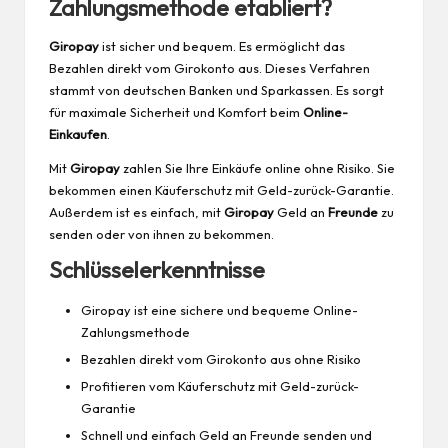
Zahlungsmethode etabliert?
Giropay
ist sicher und bequem. Es ermöglicht das
Bezahlen direkt vom Girokonto aus. Dieses Verfahren
stammt von deutschen Banken und Sparkassen. Es sorgt
für maximale Sicherheit und Komfort beim
Online-
Einkaufen
.
Mit
Giropay
zahlen Sie Ihre Einkäufe
online
ohne Risiko. Sie
bekommen einen Käuferschutz mit Geld-zurück-Garantie.
Außerdem ist es einfach, mit
Giropay
Geld an
Freunde
zu
senden oder von ihnen zu bekommen.
Schlüsselerkenntnisse
Giropay ist eine sichere und bequeme Online-
Zahlungsmethode
Bezahlen direkt vom Girokonto aus ohne Risiko
Profitieren vom Käuferschutz mit Geld-zurück-
Garantie
Schnell und einfach Geld an Freunde senden und