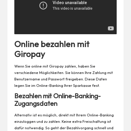
Online bezahlen mit
Giropay
Wenn Sie online mit Giropay zahlen, haben Sie
verschiedene Möglichkeiten. Sie können Ihre Zahlung mit
Benutzername und Passwort freigeben. Diese Daten
legen Sie im Online-Banking Ihrer Sparkasse fest.
Bezahlen mit Online-Banking-
Zugangsdaten
Alternativ ist es möglich, direkt mit Ihrem Online-Banking
einzuloggen und zu zahlen. Keine extra Freischaltung ist
dafür notwendig. So geht der Bezahlvorgang schnell und