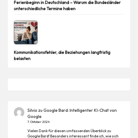
Ferienbeginn in Deutschland – Warum die Bundesländer
unterschiedliche Termine haben
Kommunikationsfehler, die Beziehungen langfristig
belasten
Silvio
zu
Google Bard: Intelligenter KI-Chat von
Google
7. Oktober 2024
Vielen Dank für diesen umfassenden Überblick zu
Google Bard! Besonders interessant finde ich, wie sich