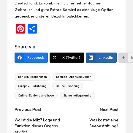
Deutschland. Es kombiniert Sicherheit, einfachen
Gebrauch und
gute
Extras. So wird es eine kluge Option
gegenüber anderen Bezahlmöglichkeiten.
Pi
Te
nt
ile
er
n
Share via:
es
Facebook
X (Twitter)
LinkedIn
t
Tags:
Banken-Kooperation
Echtzeit-Überweisungen
Giropay-Einführung
Online-Shopping
Online-Zahlungsmethode
Sicherheitsgarantie
Post
Previous Post
Next Post
navigation
Wo ist die Milz? Lage und
Was kostet eine
Funktion dieses Organs
Seebestattung?
erklärt