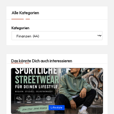
Alle Kategorien
Kategorien
Das könnte Dich auch interessieren
Posted
Lifestyle
in