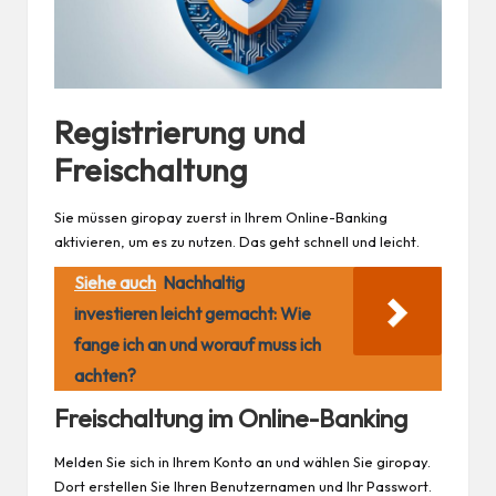
Registrierung und
Freischaltung
Sie müssen giropay zuerst in Ihrem Online-Banking
aktivieren, um es zu nutzen. Das geht schnell und leicht.
Siehe auch
Nachhaltig
investieren leicht gemacht: Wie
fange ich an und worauf muss ich
achten?
Freischaltung im Online-Banking
Melden Sie sich in Ihrem Konto an und wählen Sie giropay.
Dort erstellen Sie Ihren Benutzernamen und Ihr Passwort.