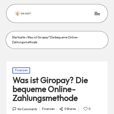
Startseite
»
Was ist Giropay? Die bequeme Online-
Zahlungsmethode
Posted
Finanzen
in
Was ist Giropay? Die
bequeme Online-
Zahlungsmethode
0 Shares
Finanzen
0
No Comments
Posted
in