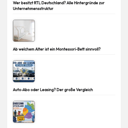
Wer besitzt RTL Deutschland? Alle Hintergründe zur
Unternehmensstruktur
Ab welchem Alter ist ein Montessori-Bett sinnvoll?
Auto-Abo oder Leasing? Der große Vergleich