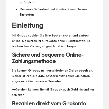
anfordern
Maximale Sicherheit und Komfort beim Online-
Einkaufen
Einleitung
Mit Giropay zahlen Sie Ihre Sachen sicher und einfach
online. Sie nutzen Ihr Girokonto ohne Zusatzkosten. So
bleiben Ihre Zahlungen geschützt und bequem.
Sichere und bequeme Online-
Zahlungsmethode
Sie können Giropay mit verschiedenen Daten bezahlen.
Dabei ist Ihr Geld dank Käuferschutz sicher. Sie haben
sogar eine Geld-zurück-Garantie.
Außerdem können Sie mit Giropay auch Geld hin und her
schicken.
Bezahlen direkt vom Girokonto