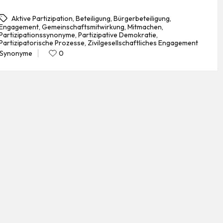
Aktive Partizipation
,
Beteiligung
,
Bürgerbeteiligung
,
Engagement
,
Gemeinschaftsmitwirkung
,
Mitmachen
,
Partizipationssynonyme
,
Partizipative Demokratie
,
gs:
Partizipatorische Prozesse
,
Zivilgesellschaftliches Engagement
Synonyme
0
Posted
in