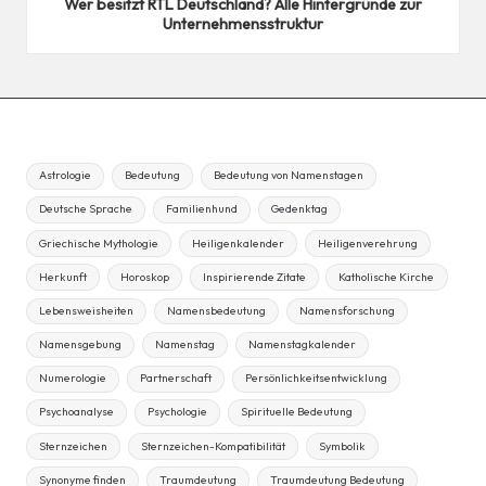
Wer besitzt RTL Deutschland? Alle Hintergründe zur
Unternehmensstruktur
Astrologie
Bedeutung
Bedeutung von Namenstagen
Deutsche Sprache
Familienhund
Gedenktag
Griechische Mythologie
Heiligenkalender
Heiligenverehrung
Herkunft
Horoskop
Inspirierende Zitate
Katholische Kirche
Lebensweisheiten
Namensbedeutung
Namensforschung
Namensgebung
Namenstag
Namenstagkalender
Numerologie
Partnerschaft
Persönlichkeitsentwicklung
Psychoanalyse
Psychologie
Spirituelle Bedeutung
Sternzeichen
Sternzeichen-Kompatibilität
Symbolik
Synonyme finden
Traumdeutung
Traumdeutung Bedeutung