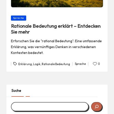
Posted
Sprache
in
Rationale Bedeutung erklärt – Entdecken
Sie mehr
Erforschen Sie die "rational Bedeutung": Eine umfassende
Erklärung, was vernünftiges Denken in verschiedenen
Kontexten bedeutet.
Tags:
Sprache
0
Erklärung
,
Logik
,
Rationale Bedeutung
Posted
in
Suche