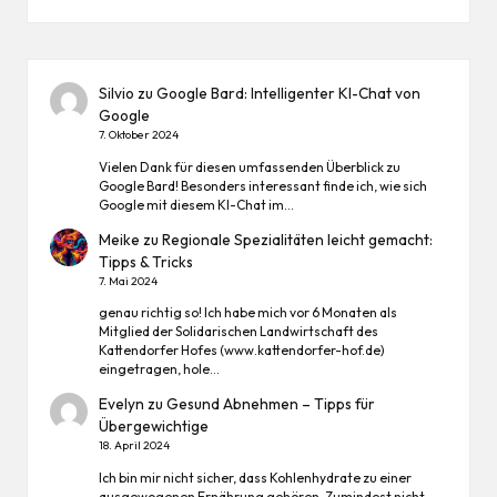
Silvio
zu
Google Bard: Intelligenter KI-Chat von
Google
7. Oktober 2024
Vielen Dank für diesen umfassenden Überblick zu
Google Bard! Besonders interessant finde ich, wie sich
Google mit diesem KI-Chat im…
Meike
zu
Regionale Spezialitäten leicht gemacht:
Tipps & Tricks
7. Mai 2024
genau richtig so! Ich habe mich vor 6 Monaten als
Mitglied der Solidarischen Landwirtschaft des
Kattendorfer Hofes (www.kattendorfer-hof.de)
eingetragen, hole…
Evelyn
zu
Gesund Abnehmen – Tipps für
Übergewichtige
18. April 2024
Ich bin mir nicht sicher, dass Kohlenhydrate zu einer
ausgewogenen Ernährung gehören. Zumindest nicht,