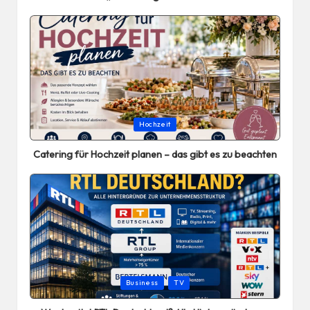
Posted
Hochzeit
in
Catering für Hochzeit planen – das gibt es zu beachten
Posted
Business
TV
in