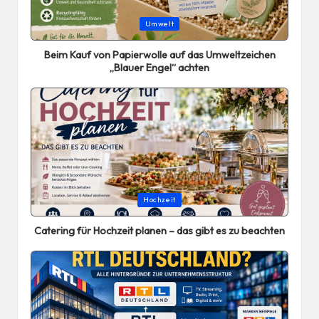
Posted
Umwelt
in
Beim Kauf von Papierwolle auf das Umweltzeichen
„Blauer Engel“ achten
Posted
Hochzeit
in
Catering für Hochzeit planen – das gibt es zu beachten