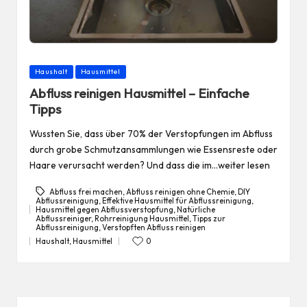
Posted
Haushalt
Hausmittel
in
Abfluss reinigen Hausmittel – Einfache
Tipps
Wussten Sie, dass über 70% der Verstopfungen im Abfluss
durch grobe Schmutzansammlungen wie Essensreste oder
Haare verursacht werden? Und dass die im…weiter lesen
Abfluss frei machen
,
Abfluss reinigen ohne Chemie
,
DIY
Abflussreinigung
,
Effektive Hausmittel für Abflussreinigung
,
Hausmittel gegen Abflussverstopfung
,
Natürliche
Tags:
Abflussreiniger
,
Rohrreinigung Hausmittel
,
Tipps zur
Abflussreinigung
,
Verstopften Abfluss reinigen
Haushalt
,
Hausmittel
0
Posted
in