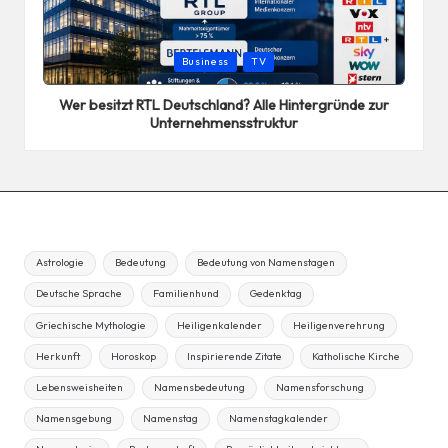
Posted
Business
TV
in
Wer besitzt RTL Deutschland? Alle Hintergründe zur
Unternehmensstruktur
Astrologie
Bedeutung
Bedeutung von Namenstagen
Deutsche Sprache
Familienhund
Gedenktag
Griechische Mythologie
Heiligenkalender
Heiligenverehrung
Herkunft
Horoskop
Inspirierende Zitate
Katholische Kirche
Lebensweisheiten
Namensbedeutung
Namensforschung
Namensgebung
Namenstag
Namenstagkalender