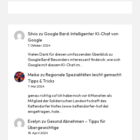
Silvio
zu
Google Bard: Intelligenter KI-Chat von
Google
7. Oktober 2024
Vielen Dank für diesen umfassenden Überblick zu
Google Bard! Besonders interessant finde ich, wie sich
Google mit diesem KI-Chat im…
Meike
zu
Regionale Spezialitäten leicht gemacht:
Tipps & Tricks
7. Mai 2024
genau richtig so! Ich habe mich vor 6 Monaten als
Mitglied der Solidarischen Landwirtschaft des
Kattendorfer Hofes (www.kattendorfer-hof.de)
eingetragen, hole…
Evelyn
zu
Gesund Abnehmen – Tipps für
Übergewichtige
18. April 2024