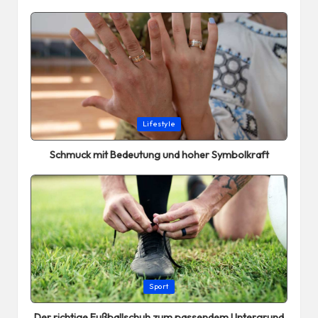
Posted
Lifestyle
in
Schmuck mit Bedeutung und hoher Symbolkraft
Posted
Sport
in
Der richtige Fußballschuh zum passendem Untergrund