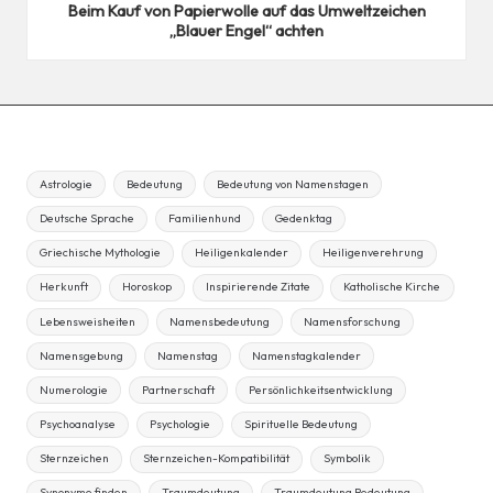
Beim Kauf von Papierwolle auf das Umweltzeichen
„Blauer Engel“ achten
Astrologie
Bedeutung
Bedeutung von Namenstagen
Deutsche Sprache
Familienhund
Gedenktag
Griechische Mythologie
Heiligenkalender
Heiligenverehrung
Herkunft
Horoskop
Inspirierende Zitate
Katholische Kirche
Lebensweisheiten
Namensbedeutung
Namensforschung
Namensgebung
Namenstag
Namenstagkalender
Numerologie
Partnerschaft
Persönlichkeitsentwicklung
Psychoanalyse
Psychologie
Spirituelle Bedeutung
Sternzeichen
Sternzeichen-Kompatibilität
Symbolik
Synonyme finden
Traumdeutung
Traumdeutung Bedeutung