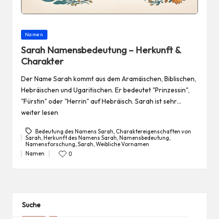
Posted
Namen
in
Sarah Namensbedeutung – Herkunft &
Charakter
Der Name Sarah kommt aus dem Aramäischen, Biblischen,
Hebräischen und Ugaritischen. Er bedeutet "Prinzessin",
"Fürstin" oder "Herrin" auf Hebräisch. Sarah ist sehr…
weiter lesen
Bedeutung des Namens Sarah
,
Charaktereigenschaften von
Sarah
,
Herkunft des Namens Sarah
,
Namensbedeutung
,
Tags:
Namensforschung
,
Sarah
,
Weibliche Vornamen
Namen
0
Posted
in
Suche