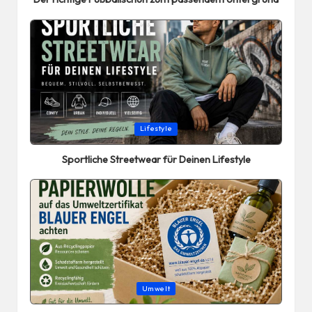
Posted
Lifestyle
in
Sportliche Streetwear für Deinen Lifestyle
Posted
Umwelt
in