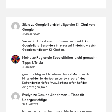
Silvio
zu
Google Bard: Intelligenter KI-Chat von
Google
7. Oktober 2024
Vielen Dank für diesen umfassenden Überblick zu
Google Bard! Besonders interessant finde ich, wie sich
Google mit diesem KI-Chat im…
Meike
zu
Regionale Spezialitäten leicht gemacht:
Tipps & Tricks
7. Mai 2024
genau richtig so! Ich habe mich vor 6 Monaten als
Mitglied der Solidarischen Landwirtschaft des
Kattendorfer Hofes (www.kattendorfer-hof.de)
eingetragen, hole…
Evelyn
zu
Gesund Abnehmen – Tipps für
Übergewichtige
18. April 2024
Ich bin mir nicht sicher, dass Kohlenhydrate zu einer