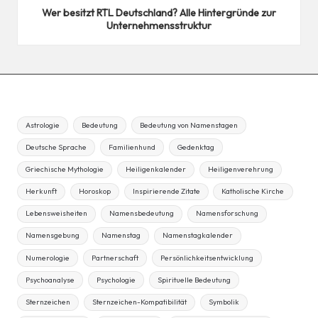
Wer besitzt RTL Deutschland? Alle Hintergründe zur
Unternehmensstruktur
Astrologie
Bedeutung
Bedeutung von Namenstagen
Deutsche Sprache
Familienhund
Gedenktag
Griechische Mythologie
Heiligenkalender
Heiligenverehrung
Herkunft
Horoskop
Inspirierende Zitate
Katholische Kirche
Lebensweisheiten
Namensbedeutung
Namensforschung
Namensgebung
Namenstag
Namenstagkalender
Numerologie
Partnerschaft
Persönlichkeitsentwicklung
Psychoanalyse
Psychologie
Spirituelle Bedeutung
Sternzeichen
Sternzeichen-Kompatibilität
Symbolik