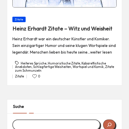
Posted
Zitate
in
Heinz Erhardt Zitate – Witz und Weisheit
Heinz Erhardt war ein deutscher Künstler und Komiker.
Sein einzigartiger Humor und seine klugen Wortspiele sind
legendär. Menschen lieben bis heute seine…weiter lesen
Heiteres Sprüche
,
Humoristische Zitate
,
Kabarettistische
Anekdoten
,
Schlagfertige Weisheiten
,
Wortspiel und Komik
,
Zitate
Tags:
zum Schmunzeln
Zitate
0
Posted
in
Suche