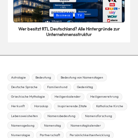
Posted
Business
TV
in
Wer besitzt RTL Deutschland? Alle Hintergründe zur
Unternehmensstruktur
Astrologie
Bedeutung
Bedeutung von Namenstagen
Deutsche Sprache
Familienhund
Gedenktag
Griechische Mythologie
Heiligenkalender
Heiligenverehrung
Herkunft
Horoskop
Inspirierende Zitate
Katholische Kirche
Lebensweisheiten
Namensbedeutung
Namensforschung
Namensgebung
Namenstag
Namenstagkalender
Numerologie
Partnerschaft
Persönlichkeitsentwicklung