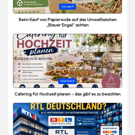
Posted
Umwelt
in
Beim Kauf von Papierwolle auf das Umweltzeichen
„Blauer Engel“ achten
Posted
Hochzeit
in
Catering für Hochzeit planen – das gibt es zu beachten