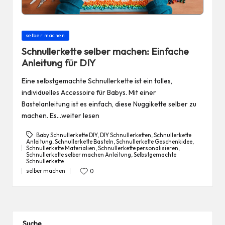
Posted
selber machen
in
Schnullerkette selber machen: Einfache
Anleitung für DIY
Eine selbstgemachte Schnullerkette ist ein tolles,
individuelles Accessoire für Babys. Mit einer
Bastelanleitung ist es einfach, diese Nuggikette selber zu
machen. Es…weiter lesen
Baby Schnullerkette DIY
,
DIY Schnullerketten
,
Schnullerkette
Anleitung
,
Schnullerkette Basteln
,
Schnullerkette Geschenkidee
,
Schnullerkette Materialien
,
Schnullerkette personalisieren
,
Tags:
Schnullerkette selber machen Anleitung
,
Selbstgemachte
Schnullerkette
selber machen
0
Posted
in
Suche