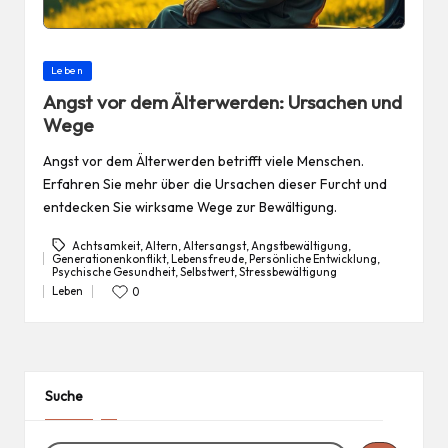
Posted
Leben
in
Angst vor dem Älterwerden: Ursachen und
Wege
Angst vor dem Älterwerden betrifft viele Menschen.
Erfahren Sie mehr über die Ursachen dieser Furcht und
entdecken Sie wirksame Wege zur Bewältigung.
Achtsamkeit
,
Altern
,
Altersangst
,
Angstbewältigung
,
Generationenkonflikt
,
Lebensfreude
,
Persönliche Entwicklung
,
Tags:
Psychische Gesundheit
,
Selbstwert
,
Stressbewältigung
Leben
0
Posted
in
Suche