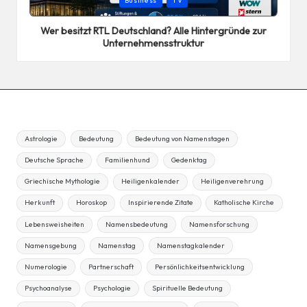
Business
TV
in
Wer besitzt RTL Deutschland? Alle Hintergründe zur
Unternehmensstruktur
Astrologie
Bedeutung
Bedeutung von Namenstagen
Deutsche Sprache
Familienhund
Gedenktag
Griechische Mythologie
Heiligenkalender
Heiligenverehrung
Herkunft
Horoskop
Inspirierende Zitate
Katholische Kirche
Lebensweisheiten
Namensbedeutung
Namensforschung
Namensgebung
Namenstag
Namenstagkalender
Numerologie
Partnerschaft
Persönlichkeitsentwicklung
Psychoanalyse
Psychologie
Spirituelle Bedeutung