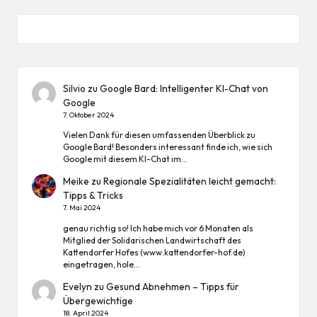
Silvio
zu
Google Bard: Intelligenter KI-Chat von
Google
7. Oktober 2024
Vielen Dank für diesen umfassenden Überblick zu
Google Bard! Besonders interessant finde ich, wie sich
Google mit diesem KI-Chat im…
Meike
zu
Regionale Spezialitäten leicht gemacht:
Tipps & Tricks
7. Mai 2024
genau richtig so! Ich habe mich vor 6 Monaten als
Mitglied der Solidarischen Landwirtschaft des
Kattendorfer Hofes (www.kattendorfer-hof.de)
eingetragen, hole…
Evelyn
zu
Gesund Abnehmen – Tipps für
Übergewichtige
18. April 2024