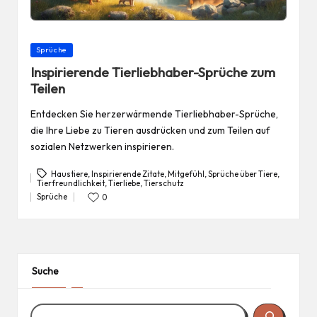
Posted
Sprüche
in
Inspirierende Tierliebhaber-Sprüche zum
Teilen
Entdecken Sie herzerwärmende Tierliebhaber-Sprüche,
die Ihre Liebe zu Tieren ausdrücken und zum Teilen auf
sozialen Netzwerken inspirieren.
Haustiere
,
Inspirierende Zitate
,
Mitgefühl
,
Sprüche über Tiere
,
Tierfreundlichkeit
,
Tierliebe
,
Tierschutz
Tags:
Sprüche
0
Posted
in
Suche