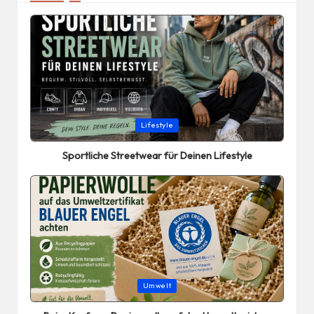
Posted
Lifestyle
in
Sportliche Streetwear für Deinen Lifestyle
Posted
Umwelt
in