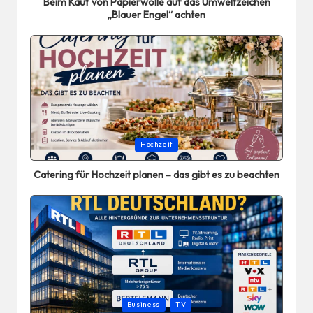
Beim Kauf von Papierwolle auf das Umweltzeichen
„Blauer Engel“ achten
Posted
Hochzeit
in
Catering für Hochzeit planen – das gibt es zu beachten
Posted
Business
TV