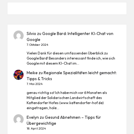
Silvio
zu
Google Bard: Intelligenter KI-Chat von
Google
7. Oktober 2024
Vielen Dank für diesen umfassenden Überblick zu
Google Bard! Besonders interessant finde ich, wie sich
Google mit diesem KI-Chat im…
Meike
zu
Regionale Spezialitäten leicht gemacht:
Tipps & Tricks
7. Mai 2024
genau richtig so! Ich habe mich vor 6 Monaten als
Mitglied der Solidarischen Landwirtschaft des
Kattendorfer Hofes (www.kattendorfer-hof.de)
eingetragen, hole…
Evelyn
zu
Gesund Abnehmen – Tipps für
Übergewichtige
18. April 2024