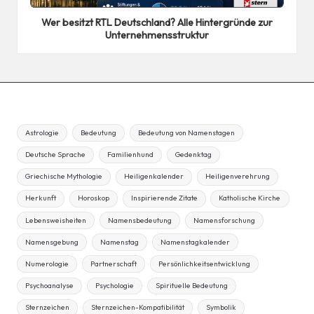
in
Wer besitzt RTL Deutschland? Alle Hintergründe zur
Unternehmensstruktur
Astrologie
Bedeutung
Bedeutung von Namenstagen
Deutsche Sprache
Familienhund
Gedenktag
Griechische Mythologie
Heiligenkalender
Heiligenverehrung
Herkunft
Horoskop
Inspirierende Zitate
Katholische Kirche
Lebensweisheiten
Namensbedeutung
Namensforschung
Namensgebung
Namenstag
Namenstagkalender
Numerologie
Partnerschaft
Persönlichkeitsentwicklung
Psychoanalyse
Psychologie
Spirituelle Bedeutung
Sternzeichen
Sternzeichen-Kompatibilität
Symbolik