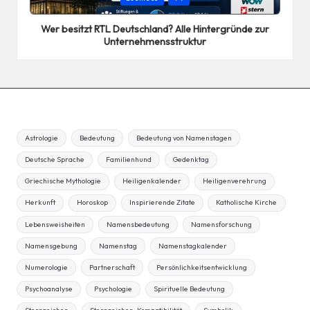
in
Wer besitzt RTL Deutschland? Alle Hintergründe zur
Unternehmensstruktur
Astrologie
Bedeutung
Bedeutung von Namenstagen
Deutsche Sprache
Familienhund
Gedenktag
Griechische Mythologie
Heiligenkalender
Heiligenverehrung
Herkunft
Horoskop
Inspirierende Zitate
Katholische Kirche
Lebensweisheiten
Namensbedeutung
Namensforschung
Namensgebung
Namenstag
Namenstagkalender
Numerologie
Partnerschaft
Persönlichkeitsentwicklung
Psychoanalyse
Psychologie
Spirituelle Bedeutung