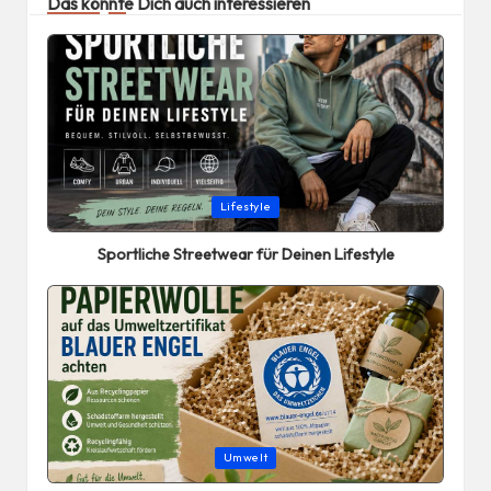
Das könnte Dich auch interessieren
Posted
Lifestyle
in
Sportliche Streetwear für Deinen Lifestyle
Posted
Umwelt
in