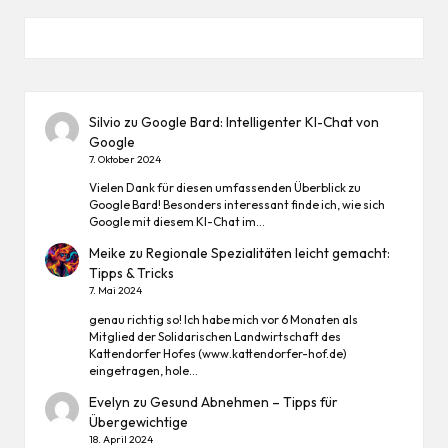
Silvio
zu
Google Bard: Intelligenter KI-Chat von
Google
7. Oktober 2024
Vielen Dank für diesen umfassenden Überblick zu
Google Bard! Besonders interessant finde ich, wie sich
Google mit diesem KI-Chat im…
Meike
zu
Regionale Spezialitäten leicht gemacht:
Tipps & Tricks
7. Mai 2024
genau richtig so! Ich habe mich vor 6 Monaten als
Mitglied der Solidarischen Landwirtschaft des
Kattendorfer Hofes (www.kattendorfer-hof.de)
eingetragen, hole…
Evelyn
zu
Gesund Abnehmen – Tipps für
Übergewichtige
18. April 2024