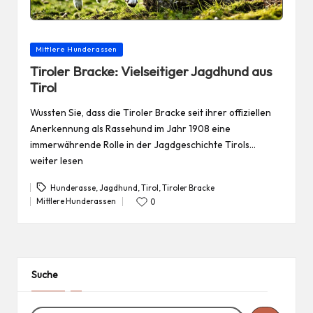
Posted
Mittlere Hunderassen
in
Tiroler Bracke: Vielseitiger Jagdhund aus
Tirol
Wussten Sie, dass die Tiroler Bracke seit ihrer offiziellen
Anerkennung als Rassehund im Jahr 1908 eine
immerwährende Rolle in der Jagdgeschichte Tirols…
weiter lesen
Hunderasse
,
Jagdhund
,
Tirol
,
Tiroler Bracke
Tags:
Mittlere Hunderassen
0
Posted
in
Suche