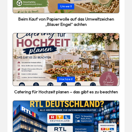
Posted
Umwelt
in
Beim Kauf von Papierwolle auf das Umweltzeichen
„Blauer Engel“ achten
Posted
Hochzeit
in
Catering für Hochzeit planen – das gibt es zu beachten