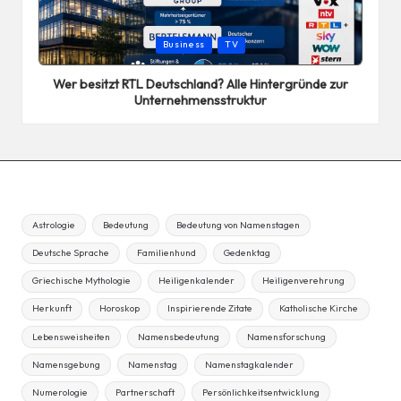
Posted
Business
TV
in
Wer besitzt RTL Deutschland? Alle Hintergründe zur
Unternehmensstruktur
Astrologie
Bedeutung
Bedeutung von Namenstagen
Deutsche Sprache
Familienhund
Gedenktag
Griechische Mythologie
Heiligenkalender
Heiligenverehrung
Herkunft
Horoskop
Inspirierende Zitate
Katholische Kirche
Lebensweisheiten
Namensbedeutung
Namensforschung
Namensgebung
Namenstag
Namenstagkalender
Numerologie
Partnerschaft
Persönlichkeitsentwicklung