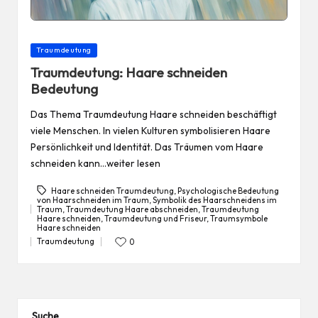
Posted
Traumdeutung
in
Traumdeutung: Haare schneiden
Bedeutung
Das Thema Traumdeutung Haare schneiden beschäftigt
viele Menschen. In vielen Kulturen symbolisieren Haare
Persönlichkeit und Identität. Das Träumen vom Haare
schneiden kann…weiter lesen
Haare schneiden Traumdeutung
,
Psychologische Bedeutung
von Haarschneiden im Traum
,
Symbolik des Haarschneidens im
Traum
,
Traumdeutung Haare abschneiden
,
Traumdeutung
Tags:
Haare schneiden
,
Traumdeutung und Friseur
,
Traumsymbole
Haare schneiden
Traumdeutung
0
Posted
in
Suche