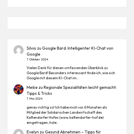
Silvio
zu
Google Bard: Intelligenter KI-Chat von
Google
7. Oktober 2024
Vielen Dank für diesen umfassenden Überblick zu
Google Bard! Besonders interessant finde ich, wie sich
Google mit diesem KI-Chat im…
Meike
zu
Regionale Spezialitäten leicht gemacht:
Tipps & Tricks
7. Mai 2024
genau richtig so! Ich habe mich vor 6 Monaten als
Mitglied der Solidarischen Landwirtschaft des
Kattendorfer Hofes (www.kattendorfer-hof.de)
eingetragen, hole…
Evelyn
zu
Gesund Abnehmen – Tipps für