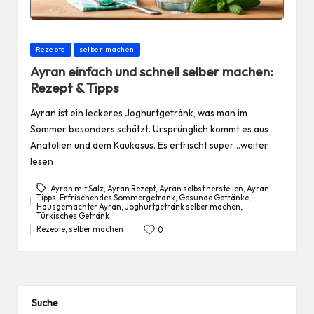
Posted
Rezepte
selber machen
in
Ayran einfach und schnell selber machen:
Rezept & Tipps
Ayran ist ein leckeres Joghurtgetränk, was man im
Sommer besonders schätzt. Ursprünglich kommt es aus
Anatolien und dem Kaukasus. Es erfrischt super…weiter
lesen
Ayran mit Salz
,
Ayran Rezept
,
Ayran selbst herstellen
,
Ayran
Tipps
,
Erfrischendes Sommergetränk
,
Gesunde Getränke
,
Hausgemachter Ayran
,
Joghurtgetränk selber machen
,
Tags:
Türkisches Getränk
Rezepte
,
selber machen
0
Posted
in
Suche