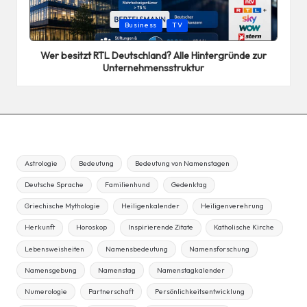
Posted
Business
TV
in
Wer besitzt RTL Deutschland? Alle Hintergründe zur
Unternehmensstruktur
Astrologie
Bedeutung
Bedeutung von Namenstagen
Deutsche Sprache
Familienhund
Gedenktag
Griechische Mythologie
Heiligenkalender
Heiligenverehrung
Herkunft
Horoskop
Inspirierende Zitate
Katholische Kirche
Lebensweisheiten
Namensbedeutung
Namensforschung
Namensgebung
Namenstag
Namenstagkalender
Numerologie
Partnerschaft
Persönlichkeitsentwicklung