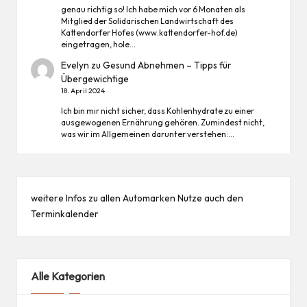
genau richtig so! Ich habe mich vor 6 Monaten als
Mitglied der Solidarischen Landwirtschaft des
Kattendorfer Hofes (www.kattendorfer-hof.de)
eingetragen, hole…
Evelyn
zu
Gesund Abnehmen – Tipps für
Übergewichtige
18. April 2024
Ich bin mir nicht sicher, dass Kohlenhydrate zu einer
ausgewogenen Ernährung gehören. Zumindest nicht,
was wir im Allgemeinen darunter verstehen:…
weitere Infos zu allen
Automarken
Nutze auch den
Terminkalender
Alle Kategorien