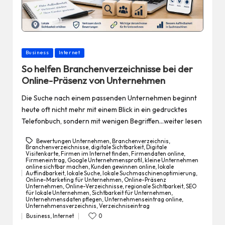
Posted
Business
Internet
in
So helfen Branchenverzeichnisse bei der
Online-Präsenz von Unternehmen
Die Suche nach einem passenden Unternehmen beginnt
heute oft nicht mehr mit einem Blick in ein gedrucktes
Telefonbuch, sondern mit wenigen Begriffen…weiter lesen
Bewertungen Unternehmen
,
Branchenverzeichnis
,
Branchenverzeichnisse
,
digitale Sichtbarkeit
,
Digitale
Visitenkarte
,
Firmen im Internet finden
,
Firmendaten online
,
Firmeneintrag
,
Google Unternehmensprofil
,
kleine Unternehmen
online sichtbar machen
,
Kunden gewinnen online
,
lokale
Auffindbarkeit
,
lokale Suche
,
lokale Suchmaschinenoptimierung
,
Tags:
Online-Marketing für Unternehmen
,
Online-Präsenz
Unternehmen
,
Online-Verzeichnisse
,
regionale Sichtbarkeit
,
SEO
für lokale Unternehmen
,
Sichtbarkeit für Unternehmen
,
Unternehmensdaten pflegen
,
Unternehmenseintrag online
,
Unternehmensverzeichnis
,
Verzeichniseintrag
Business
,
Internet
0
Posted
in