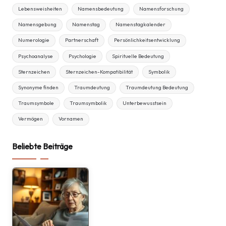
Lebensweisheiten
Namensbedeutung
Namensforschung
Namensgebung
Namenstag
Namenstagkalender
Numerologie
Partnerschaft
Persönlichkeitsentwicklung
Psychoanalyse
Psychologie
Spirituelle Bedeutung
Sternzeichen
Sternzeichen-Kompatibilität
Symbolik
Synonyme finden
Traumdeutung
Traumdeutung Bedeutung
Traumsymbole
Traumsymbolik
Unterbewusstsein
Vermögen
Vornamen
Beliebte Beiträge