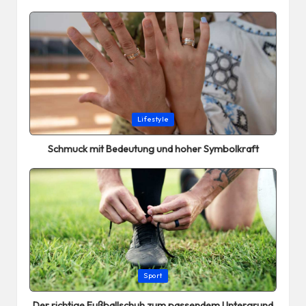
Posted
Lifestyle
in
Schmuck mit Bedeutung und hoher Symbolkraft
Posted
Sport
in
Der richtige Fußballschuh zum passendem Untergrund