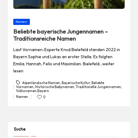
Posted
Namen
in
Beliebte bayerische Jungennamen –
Traditionsreiche Namen
Laut Vornamen-Experte Knud Bielefeld standen 2022 in
Bayern Sophie und Lukas an erster Stelle. Es folgten
Emilia, Hannah, Felix und Maximilian. Bielefeld…weiter
lesen
Alpenländische Namen
,
Bayerische Kultur
,
Beliebte
Vornamen
,
Historische Babynamen
,
Traditionelle Jungennamen
,
Tags:
Volksnamen Bayern
Namen
0
Posted
in
Suche