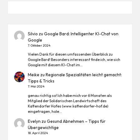
Silvio
zu
Google Bard: Intelligenter KI-Chat von
Google
7. Oktober 2024
Vielen Dank für diesen umfassenden Überblick zu
Google Bard! Besonders interessant finde ich, wie sich
Google mit diesem KI-Chat im…
Meike
zu
Regionale Spezialitäten leicht gemacht:
Tipps & Tricks
7. Mai 2024
genau richtig so! Ich habe mich vor 6 Monaten als
Mitglied der Solidarischen Landwirtschaft des
Kattendorfer Hofes (www.kattendorfer-hof.de)
eingetragen, hole…
Evelyn
zu
Gesund Abnehmen – Tipps für
Übergewichtige
18. April 2024