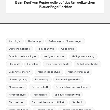
Beim Kauf von Papierwolle auf das Umweltzeichen
„Blauer Engel“ achten
Astrologie
Bedeutung
Bedeutung von Namenstagen
Deutsche Sprache
Familienhund
Gedenktag
Griechische Mythologie
Heiligenkalender
Heiligenverehrung
Herkunft
Horoskop
Inspirierende Zitate
Katholische Kirche
Lebensweisheiten
Namensbedeutung
Namensforschung
Namensgebung
Namenstag
Namenstagkalender
Numerologie
Partnerschaft
Persönlichkeitsentwicklung
Psychoanalyse
Psychologie
Spirituelle Bedeutung
Sternzeichen
Sternzeichen-Kompatibilität
Symbolik
Synonyme finden
Traumdeutung
Traumdeutung Bedeutung