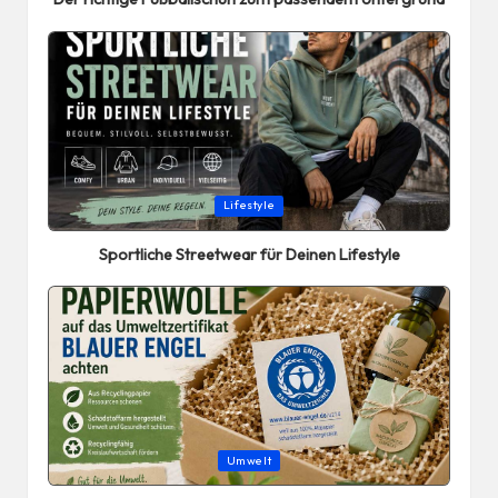
Posted
Lifestyle
in
Sportliche Streetwear für Deinen Lifestyle
Posted
Umwelt
in