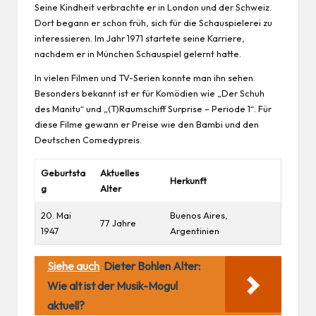
Seine Kindheit verbrachte er in London und der Schweiz.
Dort begann er schon früh, sich für die Schauspielerei zu
interessieren. Im Jahr 1971 startete seine Karriere,
nachdem er in München Schauspiel gelernt hatte.
In vielen Filmen und TV-Serien konnte man ihn sehen.
Besonders bekannt ist er für Komödien wie „Der Schuh
des Manitu“ und „(T)Raumschiff Surprise – Periode 1“. Für
diese Filme gewann er Preise wie den Bambi und den
Deutschen Comedypreis.
Geburtsta
Aktuelles
Herkunft
g
Alter
20. Mai
Buenos Aires,
77 Jahre
1947
Argentinien
Siehe auch
Dieter Bohlen Alter:
Wie alt ist der Musik-Mogul
aktuell?