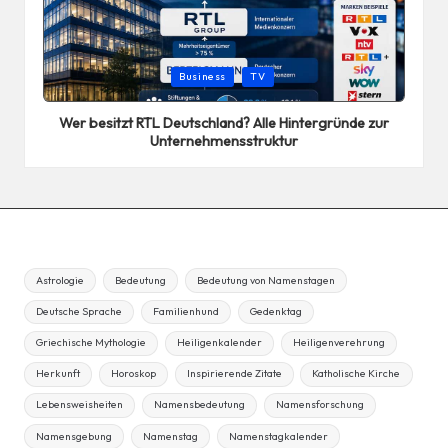
Posted
Business
TV
in
Wer besitzt RTL Deutschland? Alle Hintergründe zur
Unternehmensstruktur
Astrologie
Bedeutung
Bedeutung von Namenstagen
Deutsche Sprache
Familienhund
Gedenktag
Griechische Mythologie
Heiligenkalender
Heiligenverehrung
Herkunft
Horoskop
Inspirierende Zitate
Katholische Kirche
Lebensweisheiten
Namensbedeutung
Namensforschung
Namensgebung
Namenstag
Namenstagkalender