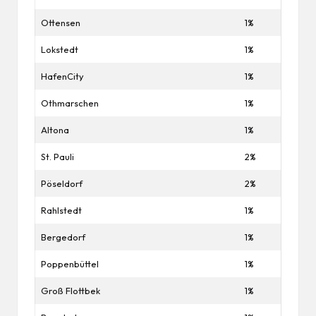
Ottensen
1%
Lokstedt
1%
HafenCity
1%
Othmarschen
1%
Altona
1%
St. Pauli
2%
Pöseldorf
2%
Rahlstedt
1%
Bergedorf
1%
Poppenbüttel
1%
Groß Flottbek
1%