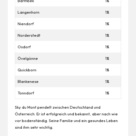
Barmbek
1%
Langenhorn
1%
Niendorf
1%
Norderstedt
1%
Osdorf
1%
Övelgönne
1%
Quickborn
1%
Blankenese
1%
Tonndorf
1%
Sky du Mont pendelt zwischen Deutschland und
Österreich. Er ist erfolgreich und bekannt, aber nach wie
vor bodenständig. Seine Familie und ein gesundes Leben
sind ihm sehr wichtig.