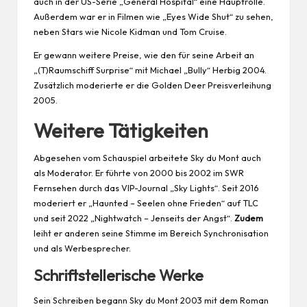
auch in der US-Serie „General Hospital“ eine Hauptrolle.
Außerdem war er in Filmen wie „Eyes Wide Shut“ zu sehen,
neben Stars wie Nicole Kidman und Tom Cruise.
Er gewann weitere Preise, wie den für seine
Arbeit
an
„(T)Raumschiff Surprise“ mit Michael „Bully“ Herbig 2004.
Zusätzlich moderierte er die Golden Deer Preisverleihung
2005.
Weitere Tätigkeiten
Abgesehen vom Schauspiel arbeitete Sky du Mont auch
als Moderator. Er führte von 2000 bis 2002 im SWR
Fernsehen durch das VIP-Journal „Sky Lights“. Seit 2016
moderiert er „Haunted – Seelen ohne Frieden“ auf TLC
und seit 2022 „Nightwatch – Jenseits der Angst“.
Zudem
leiht er anderen seine Stimme im Bereich Synchronisation
und als Werbesprecher.
Schriftstellerische Werke
Sein Schreiben begann Sky du Mont 2003 mit dem Roman