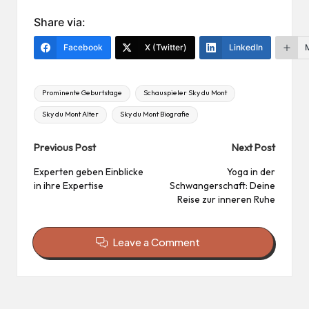
nt
ile
er
n
Share via:
es
Facebook
X (Twitter)
LinkedIn
t
Tags:
Prominente Geburtstage
Schauspieler Sky du Mont
Sky du Mont Alter
Sky du Mont Biografie
Post
Previous Post
Next Post
navigation
Experten geben Einblicke
Yoga in der
in ihre Expertise
Schwangerschaft: Deine
Reise zur inneren Ruhe
Leave a Comment